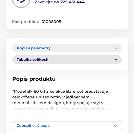
Zavolejte na
725 451 444
Kód produktu:
01008005
Popis a parametry
Tabulka velikostí
Popis produktu
"Model BF 80 0.1 z kolekce Barefoot představuje
celokožené unisex botky v jedinečném
minimalistickém designu, který spojuje styl s
maximálním pohodlím. Tyto boty jsou vyrobeny z
prémiových materiálů a mají koženou podšívku, což
zajišťuje vysokou kvalitu a dlouhou životnost.
Zobrazit celý popis
Díky své prostorné konstrukci a ohebnosti jsou ideální