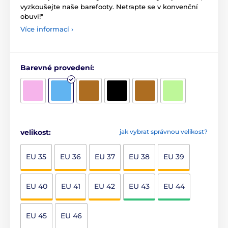
vyzkoušejte naše barefooty. Netrapte se v konvenční
obuvi!"
Více informací ›
Barevné provedení:
velikost:
jak vybrat správnou velikost?
EU 35
EU 36
EU 37
EU 38
EU 39
EU 40
EU 41
EU 42
EU 43
EU 44
EU 45
EU 46