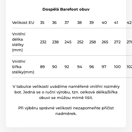
širšími nohami, které konvenční boty tlačí a nebo se
do ní prostě nevlezou. Objevte, jak můžete spojit
Dospělá Barefoot obuv
svršek
kůže
pohodlí a eleganci pomocí našich Barefoot bot, které
jsou jak praktické, tak stylové.
Velikost EU
35
36
37
38
39
40
41
42
podšívka
kůže
Vnitřní
Produkt je zařazen v kategoriích
délka
gumová podrážka (no
232
238
245
252
258
265
272
27
podrážka
stélky
drop)
Celoroční obuv
Celoroční obuv
(mm)
Dospělá obuv
název modelu
BF 80 0.1
Vnitřní
šířka
89
90
92
94
96
97
100
10
stélky(mm)
V tabulce velikostí uvádíme naměřené vnitřní rozměry
bot. Jedná se o ruční výrobu, tzn. celková délka/šířka
obuvi se můžou mírně lišit.
Při výběru správné velikosti nezapomeňte přičíst
nadměrek.