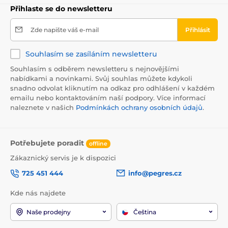
Přihlaste se do newsletteru
Zde napište váš e-mail
Přihlásit
Souhlasím se zasíláním newsletteru
Souhlasím s odběrem newsletteru s nejnovějšími
nabídkami a novinkami. Svůj souhlas můžete kdykoli
snadno odvolat kliknutím na odkaz pro odhlášení v každém
emailu nebo kontaktováním naší podpory. Více informací
naleznete v našich
Podmínkách ochrany osobních údajů
.
Potřebujete poradit
offline
Zákaznický servis je k dispozici
725 451 444
info@pegres.cz
Kde nás najdete
Naše prodejny
Čeština