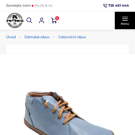
725 451 444
Zavolejte nám
(Po-Pá 8-14)
0
Menu
Úvod
Dámská obuv
Celoroční obuv