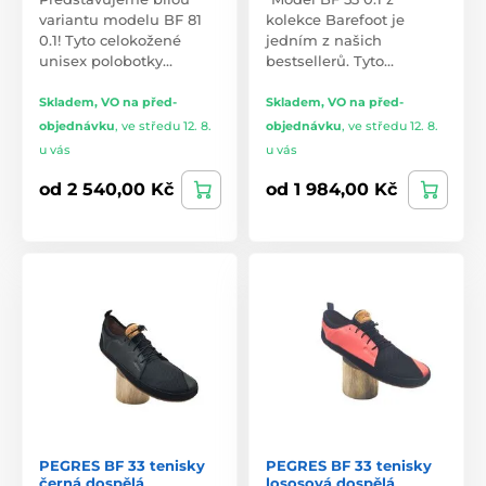
variantu modelu BF 81
kolekce Barefoot je
0.1! Tyto celokožené
jedním z našich
unisex polobotky…
bestsellerů. Tyto…
Skladem, VO na před-
Skladem, VO na před-
objednávku
,
ve středu 12. 8.
objednávku
,
ve středu 12. 8.
u vás
u vás
od 2 540,00 Kč
od 1 984,00 Kč
PEGRES BF 33 tenisky
PEGRES BF 33 tenisky
černá dospělá
lososová dospělá