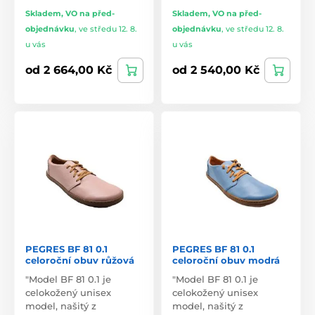
Skladem, VO na před-
Skladem, VO na před-
objednávku
,
ve středu 12. 8.
objednávku
,
ve středu 12. 8.
u vás
u vás
od 2 664,00 Kč
od 2 540,00 Kč
PEGRES BF 81 0.1
PEGRES BF 81 0.1
celoroční obuv růžová
celoroční obuv modrá
"Model BF 81 0.1 je
"Model BF 81 0.1 je
celokožený unisex
celokožený unisex
model, našitý z
model, našitý z