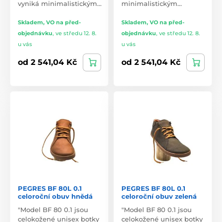
vyniká minimalistickým…
minimalistickým…
Skladem, VO na před-
Skladem, VO na před-
objednávku
,
ve středu 12. 8.
objednávku
,
ve středu 12. 8.
u vás
u vás
od 2 541,04 Kč
od 2 541,04 Kč
PEGRES BF 80L 0.1
PEGRES BF 80L 0.1
celoroční obuv hnědá
celoroční obuv zelená
"Model BF 80 0.1 jsou
"Model BF 80 0.1 jsou
celokožené unisex botky
celokožené unisex botky