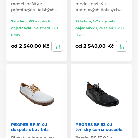
model, našitý z
model, našitý z
prémiových italských…
prémiových italských…
Skladem, VO na před-
Skladem, VO na před-
objednávku
,
ve středu 12. 8.
objednávku
,
ve středu 12. 8.
u vás
u vás
od 2 540,00 Kč
od 2 540,00 Kč
PEGRES BF 81 0.1
PEGRES BF 53 0.1
dospělá obuv bílá
tenisky černá dospělé
Představujeme bílou
"Model BF 53 0.1 z