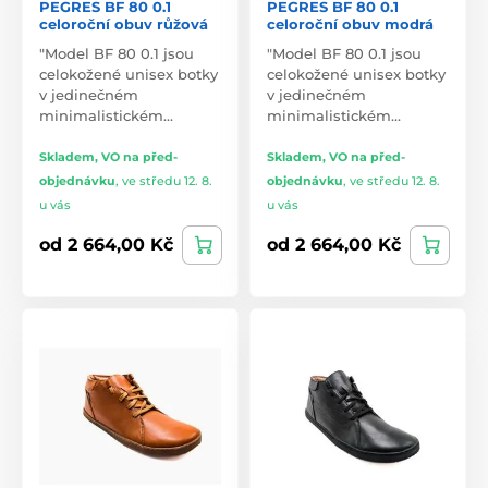
PEGRES BF 80 0.1
PEGRES BF 80 0.1
celoroční obuv růžová
celoroční obuv modrá
"Model BF 80 0.1 jsou
"Model BF 80 0.1 jsou
celokožené unisex botky
celokožené unisex botky
v jedinečném
v jedinečném
minimalistickém…
minimalistickém…
Skladem, VO na před-
Skladem, VO na před-
objednávku
,
ve středu 12. 8.
objednávku
,
ve středu 12. 8.
u vás
u vás
od 2 664,00 Kč
od 2 664,00 Kč