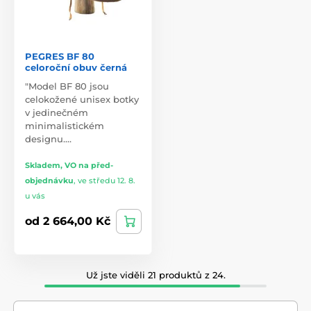
PEGRES BF 80
celoroční obuv černá
"Model BF 80 jsou
celokožené unisex botky
v jedinečném
minimalistickém
designu.…
Skladem, VO na před-
objednávku
,
ve středu 12. 8.
u vás
od 2 664,00 Kč
Už jste viděli 21 produktů z 24.