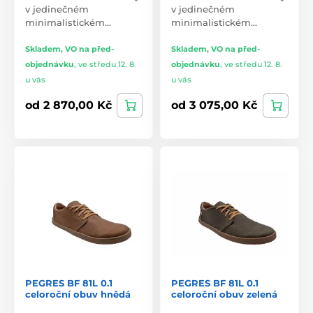
v jedinečném
v jedinečném
minimalistickém…
minimalistickém…
Skladem, VO na před-
Skladem, VO na před-
objednávku
,
ve středu 12. 8.
objednávku
,
ve středu 12. 8.
u vás
u vás
od 2 870,00 Kč
od 3 075,00 Kč
PEGRES BF 81L 0.1
PEGRES BF 81L 0.1
celoroční obuv hnědá
celoroční obuv zelená