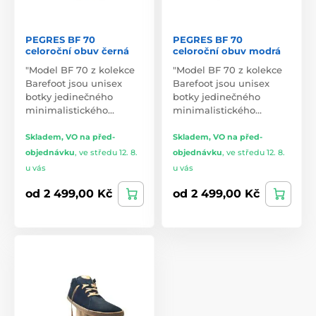
PEGRES BF 70
PEGRES BF 70
celoroční obuv černá
celoroční obuv modrá
"Model BF 70 z kolekce
"Model BF 70 z kolekce
Barefoot jsou unisex
Barefoot jsou unisex
botky jedinečného
botky jedinečného
minimalistického…
minimalistického…
Skladem, VO na před-
Skladem, VO na před-
objednávku
,
ve středu 12. 8.
objednávku
,
ve středu 12. 8.
u vás
u vás
od 2 499,00 Kč
od 2 499,00 Kč