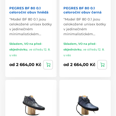
PEGRES BF 80 0.1
PEGRES BF 80 0.1
celoroční obuv hnědá
celoroční obuv černá
"Model BF 80 0.1 jsou
"Model BF 80 0.1 jsou
celokožené unisex botky
celokožené unisex botky
v jedinečném
v jedinečném
minimalistickém…
minimalistickém…
Skladem, VO na před-
Skladem, VO na před-
objednávku
,
ve středu 12. 8.
objednávku
,
ve středu 12. 8.
u vás
u vás
od 2 664,00 Kč
od 2 664,00 Kč