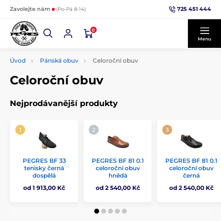
725 451 444
Zavolejte nám
(Po-Pá 8-14)
0
Menu
Úvod
Pánská obuv
Celoroční obuv
Celoroční obuv
Nejprodávanější produkty
PEGRES BF 33
PEGRES BF 81 0.1
PEGRES BF 81 0.1
tenisky černá
celoroční obuv
celoroční obuv
dospělá
hnědá
černá
od 1 913,00 Kč
od 2 540,00 Kč
od 2 540,00 Kč