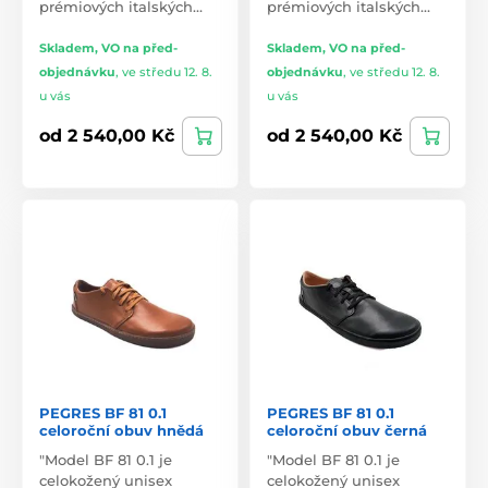
prémiových italských…
prémiových italských…
Skladem, VO na před-
Skladem, VO na před-
objednávku
,
ve středu 12. 8.
objednávku
,
ve středu 12. 8.
u vás
u vás
od 2 540,00 Kč
od 2 540,00 Kč
PEGRES BF 81 0.1
PEGRES BF 81 0.1
celoroční obuv hnědá
celoroční obuv černá
"Model BF 81 0.1 je
"Model BF 81 0.1 je
celokožený unisex
celokožený unisex