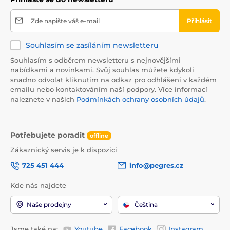
Zde napište váš e-mail
Přihlásit
Souhlasím se zasíláním newsletteru
Souhlasím s odběrem newsletteru s nejnovějšími
nabídkami a novinkami. Svůj souhlas můžete kdykoli
snadno odvolat kliknutím na odkaz pro odhlášení v každém
emailu nebo kontaktováním naší podpory. Více informací
naleznete v našich
Podmínkách ochrany osobních údajů
.
Potřebujete poradit
offline
Zákaznický servis je k dispozici
725 451 444
info@pegres.cz
Kde nás najdete
Naše prodejny
Čeština
Jsme také na:
Youtube
Facebook
Instagram