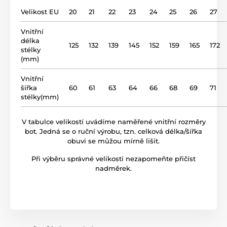
podšívka
kůže
Produkt je zařazen v kategoriích
Velikost EU
20
21
22
23
24
25
26
27
Sandály
Sandálky
Junioři
Vnitřní
gumová podrážka (no
podrážka
délka
drop)
125
132
139
145
152
159
165
172
stélky
(mm)
název modelu
BF 51
Vnitřní
šířka
60
61
63
64
66
68
69
71
stélky(mm)
V tabulce velikostí uvádíme naměřené vnitřní rozměry
bot. Jedná se o ruční výrobu, tzn. celková délka/šířka
obuvi se můžou mírně lišit.
Při výběru správné velikosti nezapomeňte přičíst
nadměrek.