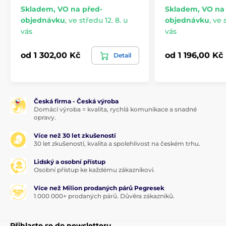
Skladem, VO na před-
Skladem, VO na
objednávku
,
ve středu 12. 8. u
objednávku
,
ve s
vás
vás
od 1 302,00 Kč
od 1 196,00 Kč
Detail
Česká firma - Česká výroba
Domácí výroba = kvalita, rychlá komunikace a snadné
opravy.
Více než 30 let zkušeností
30 let zkušeností, kvalita a spolehlivost na českém trhu.
Lidský a osobní přístup
Osobní přístup ke každému zákazníkovi.
Více než Milion prodaných párů Pegresek
1 000 000+ prodaných párů. Důvěra zákazníků.
Přihlaste se do newsletteru