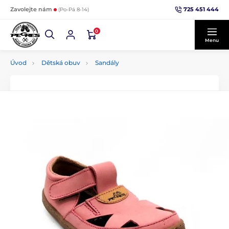
725 451 444
Zavolejte nám
(Po-Pá 8-14)
0
Menu
Úvod
Dětská obuv
Sandály