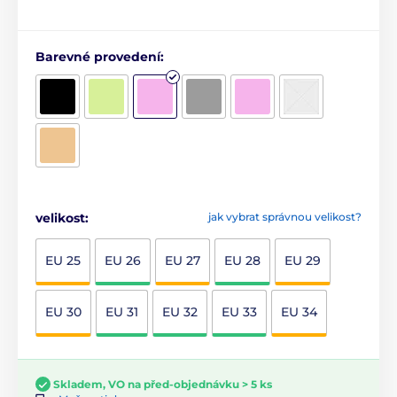
Barevné provedení:
velikost:
jak vybrat správnou velikost?
EU 25
EU 26
EU 27
EU 28
EU 29
EU 30
EU 31
EU 32
EU 33
EU 34
Skladem, VO na před-objednávku > 5 ks