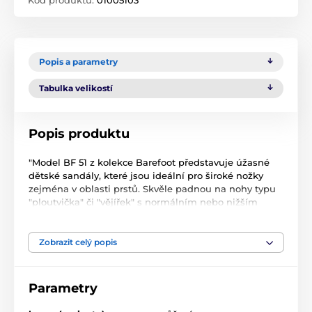
Popis a parametry
Tabulka velikostí
Popis produktu
"Model BF 51 z kolekce Barefoot představuje úžasné
dětské sandály, které jsou ideální pro široké nožky
zejména v oblasti prstů. Skvěle padnou na nohy typu
"ploutvička" či "vějířek" s normálním nebo nižším
nártem, což poskytuje maximální pohodlí a volnost
pohybu.
Zobrazit celý popis
Tyto sandály jsou celokožené, což znamená, že se
dětská nožka bude cítit příjemně i naboso. Výběrová
nubuková kůže zajišťuje vysokou kvalitu a komfort.
Parametry
Obuv je vybavena rovnou miskovou gumovou
podrážkou, která je extrémně ohebná a pružná, což