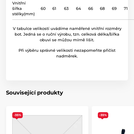
Vnitřní
šířka
60
61
63
64
66
68
69
71
stélky(mm)
V tabulce velikostí uvádíme naměřené vnitřní rozměry
bot. Jedná se o ruční výrobu, tzn. celková délka/šířka
obuvi se můžou mírně lišit.
Při výběru správné velikosti nezapomeňte přičíst
nadměrek.
Související produkty
-35%
-35%