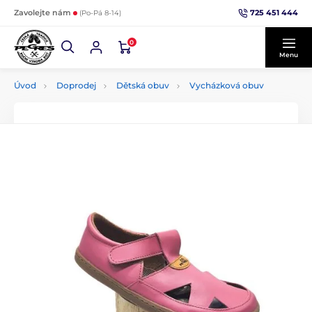
725 451 444
Zavolejte nám
(Po-Pá 8-14)
0
Menu
Úvod
Doprodej
Dětská obuv
Vycházková obuv