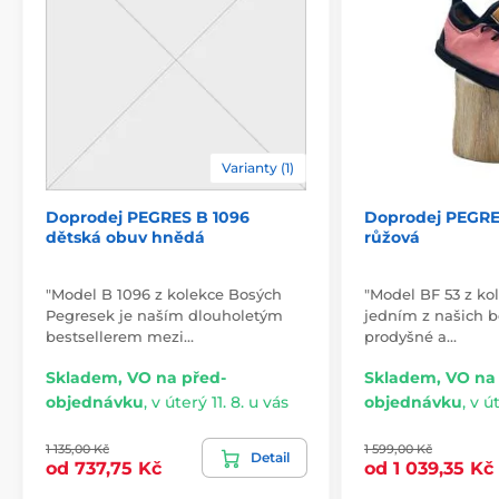
Varianty (1)
Doprodej PEGRES B 1096
Doprodej PEGRES
dětská obuv hnědá
růžová
"Model B 1096 z kolekce Bosých
"Model BF 53 z ko
Pegresek je naším dlouholetým
jedním z našich be
bestsellerem mezi…
prodyšné a…
Skladem, VO na před-
Skladem, VO na
objednávku
,
v úterý 11. 8. u vás
objednávku
,
v út
1 135,00 Kč
1 599,00 Kč
Detail
od 737,75 Kč
od 1 039,35 Kč