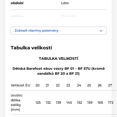
období
Léto
sezóna
Doprodej
šíře chodidla
střední, široká
Zobrazit všechny parametry
výška nártu
nízká, střední,
Tabulka velikostí
použití
vycházková obuv
TABULKA VELIKOSTÍ
Dětská Barefoot obuv vzory BF 01 – BF 57U (kromě
svršek
kůže
sandálků BF 20 a BF 21)
podšívka
kůže
Velikost EU
20
21
22
23
24
25
26
27
Vnitřní
gumová podrážka (no
podrážka
délka
drop)
125
132
139
145
152
159
165
172
stélky
(mm)
název modelu
BF 50