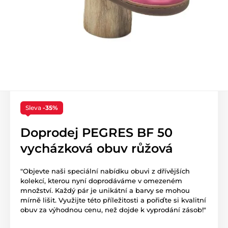
Sleva
-35%
Doprodej PEGRES BF 50
vycházková obuv růžová
"Objevte naši speciální nabídku obuvi z dřívějších
kolekcí, kterou nyní doprodáváme v omezeném
množství. Každý pár je unikátní a barvy se mohou
mírně lišit. Využijte této příležitosti a pořiďte si kvalitní
obuv za výhodnou cenu, než dojde k vyprodání zásob!"