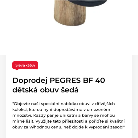
Sleva
-35%
Doprodej PEGRES BF 40
dětská obuv šedá
"Objevte naši speciální nabídku obuvi z dřívějších
kolekcí, kterou nyní doprodáváme v omezeném
množství. Každý pár je unikátní a barvy se mohou
mírně lišit. Využijte této příležitosti a pořiďte si kvalitní
obuv za výhodnou cenu, než dojde k vyprodání zásob!"