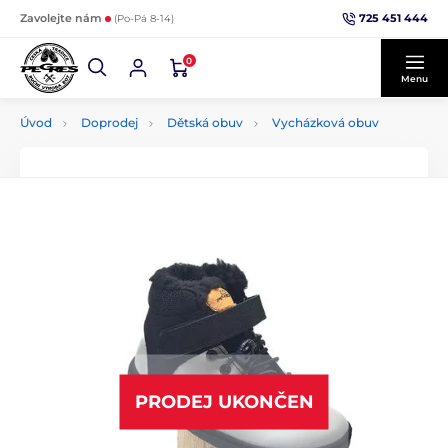
725 451 444
Zavolejte nám
(Po-Pá 8-14)
0
Menu
Úvod
Doprodej
Dětská obuv
Vycházková obuv
PRODEJ UKONČEN