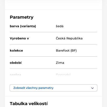
Parametry
barva (varianta)
šedá
Vyrobeno v
Česká Republika
kolekce
Barefoot (BF)
období
Zima
sezóna
Doprodej
šíře chodidla
střední, široká
Zobrazit všechny parametry
výška nártu
nízká, střední,
Tabulka velikostí