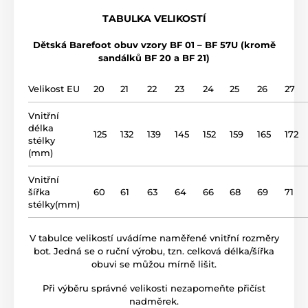
použití
vycházková obuv
TABULKA VELIKOSTÍ
Dětská Barefoot obuv vzory BF 01 – BF 57U (kromě
svršek
kůže
sandálků BF 20 a BF 21)
podšívka
syntetika
Velikost EU
20
21
22
23
24
25
26
27
Vnitřní
gumová podrážka (no
podrážka
délka
drop)
125
132
139
145
152
159
165
172
stélky
(mm)
název modelu
BF 40
Vnitřní
šířka
60
61
63
64
66
68
69
71
stélky(mm)
V tabulce velikostí uvádíme naměřené vnitřní rozměry
bot. Jedná se o ruční výrobu, tzn. celková délka/šířka
obuvi se můžou mírně lišit.
Při výběru správné velikosti nezapomeňte přičíst
nadměrek.