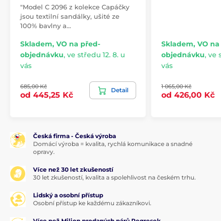
"Model C 2096 z kolekce Capáčky
jsou textilní sandálky, ušité ze
100% bavlny a…
Skladem, VO na před-
Skladem, VO na
objednávku
,
ve středu 12. 8. u
objednávku
,
ve s
vás
vás
685,00 Kč
1 065,00 Kč
Detail
od 445,25 Kč
od 426,00 Kč
Česká firma - Česká výroba
Domácí výroba = kvalita, rychlá komunikace a snadné
opravy.
Více než 30 let zkušeností
30 let zkušeností, kvalita a spolehlivost na českém trhu.
Lidský a osobní přístup
Osobní přístup ke každému zákazníkovi.
Více než Milion prodaných párů Pegresek