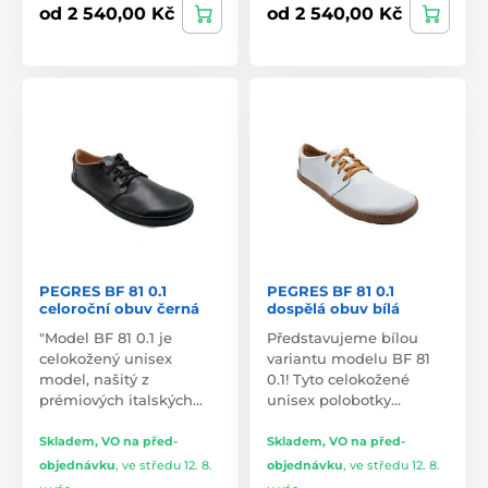
od 2 540,00 Kč
od 2 540,00 Kč
PEGRES BF 81 0.1
PEGRES BF 81 0.1
celoroční obuv černá
dospělá obuv bílá
"Model BF 81 0.1 je
Představujeme bílou
celokožený unisex
variantu modelu BF 81
model, našitý z
0.1! Tyto celokožené
prémiových italských…
unisex polobotky…
Skladem, VO na před-
Skladem, VO na před-
objednávku
,
ve středu 12. 8.
objednávku
,
ve středu 12. 8.