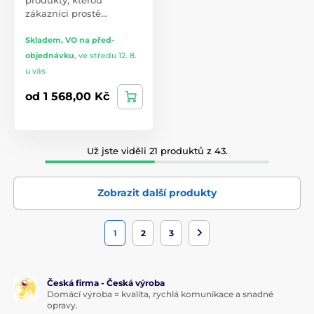
zákazníci prostě…
Skladem, VO na před-
objednávku
,
ve středu 12. 8.
u vás
od 1 568,00 Kč
Už jste viděli 21 produktů z 43.
Zobrazit další produkty
1
2
3
Česká firma - Česká výroba
Domácí výroba = kvalita, rychlá komunikace a snadné
opravy.