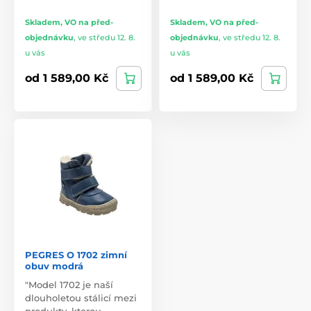
Skladem, VO na před-
Skladem, VO na před-
objednávku
,
ve středu 12. 8.
objednávku
,
ve středu 12. 8.
u vás
u vás
od 1 589,00 Kč
od 1 589,00 Kč
PEGRES O 1702 zimní
obuv modrá
"Model 1702 je naší
dlouholetou stálicí mezi
produkty, kterou