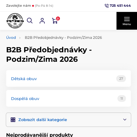
725 451 444
Zavolejte nám
(Po-Pá 8-14)
0
Menu
Úvod
B2B Předobjednávky - Podzim/Zima 2026
B2B Předobjednávky -
Podzim/Zima 2026
Dětská obuv
27
Dospělá obuv
11
Zobrazit další kategorie
Nejprodávanější produkty