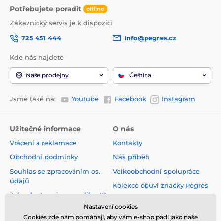
Potřebujete poradit
offline
Zákaznický servis je k dispozici
725 451 444
info@pegres.cz
Kde nás najdete
Naše prodejny
Čeština
Jsme také na:
Youtube
Facebook
Instagram
Užitečné informace
O nás
Vrácení a reklamace
Kontakty
Obchodní podmínky
Náš příběh
Souhlas se zpracováním os.
Velkoobchodní spolupráce
údajů
Kolekce obuvi značky Pegres
Jak vybrat správnou velikost?
Naše prodejny
Nastavení cookies
Velikostní tabulky
Velkoobchodní zóna
Cookies
zde
nám pomáhají, aby vám e-shop padl jako naše