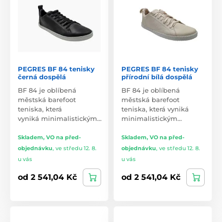
PEGRES BF 84 tenisky
PEGRES BF 84 tenisky
černá dospělá
přírodní bílá dospělá
BF 84 je oblíbená
BF 84 je oblíbená
městská barefoot
městská barefoot
teniska, která
teniska, která vyniká
vyniká minimalistickým…
minimalistickým…
Skladem, VO na před-
Skladem, VO na před-
objednávku
,
ve středu 12. 8.
objednávku
,
ve středu 12. 8.
u vás
u vás
od 2 541,04 Kč
od 2 541,04 Kč