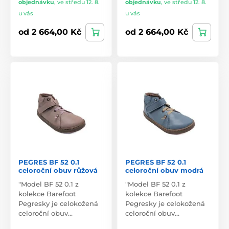
objednávku
,
ve středu 12. 8.
objednávku
,
ve středu 12. 8.
u vás
u vás
od 2 664,00 Kč
od 2 664,00 Kč
PEGRES BF 52 0.1
PEGRES BF 52 0.1
celoroční obuv růžová
celoroční obuv modrá
"Model BF 52 0.1 z
"Model BF 52 0.1 z
kolekce Barefoot
kolekce Barefoot
Pegresky je celokožená
Pegresky je celokožená
celoroční obuv…
celoroční obuv…