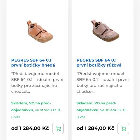
PEGRES SBF 64 0.1
PEGRES SBF 64 0.1
první botičky hnědá
první botičky růžová
"Představujeme model
"Představujeme model
SBF 64 0.1 – ideální první
SBF 64 0.1 – ideální první
botky pro začínajícího
botky pro začínajícího
chodce!…
chodce!…
Skladem, VO na před-
Skladem, VO na před-
objednávku
,
ve středu 12. 8.
objednávku
,
ve středu 12. 8.
u vás
u vás
od 1 284,00 Kč
od 1 284,00 Kč