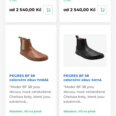
u vás
u vás
od 2 540,00 Kč
od 2 540,00 Kč
PEGRES BF 58
PEGRES BF 58
celoroční obuv hnědá
celoroční obuv černá
"Model BF 58 jsou
"Model BF 58 jsou
zbrusu nové celokožené
zbrusu nové celokožené
Chelsea boty, které jsou
Chelsea boty, které jsou
extrémně…
extrémně…
Skladem, VO na před-
Skladem, VO na před-