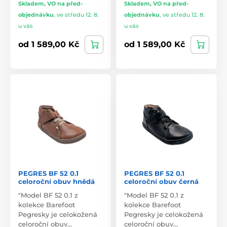
Skladem, VO na před-
Skladem, VO na před-
objednávku
,
ve středu 12. 8.
objednávku
,
ve středu 12. 8.
u vás
u vás
od 1 589,00 Kč
od 1 589,00 Kč
PEGRES BF 52 0.1
PEGRES BF 52 0.1
celoroční obuv hnědá
celoroční obuv černá
"Model BF 52 0.1 z
"Model BF 52 0.1 z
kolekce Barefoot
kolekce Barefoot
Pegresky je celokožená
Pegresky je celokožená
celoroční obuv…
celoroční obuv…