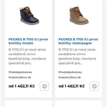
PEGRES B 1705 0.1 první
PEGRES B 1705 0.1 první
botičky modrá
botičky champagne
B 1705 0.1 je nová verze
B 1705 0.1 je nová verze
osvědčené zimní
osvědčené zimní
barefoot boty, navržená
barefoot boty, navržená
speciálně pro…
speciálně pro…
Předobjednávka
Předobjednávka
Podzim/Zima 26
Podzim/Zima 26
od 1 462,11 Kč
od 1 462,11 Kč