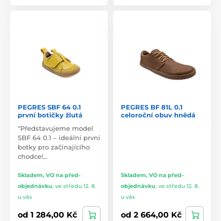
PEGRES SBF 64 0.1
PEGRES BF 81L 0.1
první botičky žlutá
celoroční obuv hnědá
"Představujeme model
SBF 64 0.1 – ideální první
botky pro začínajícího
chodce!…
Skladem, VO na před-
Skladem, VO na před-
objednávku
,
ve středu 12. 8.
objednávku
,
ve středu 12. 8.
u vás
u vás
od 1 284,00 Kč
od 2 664,00 Kč