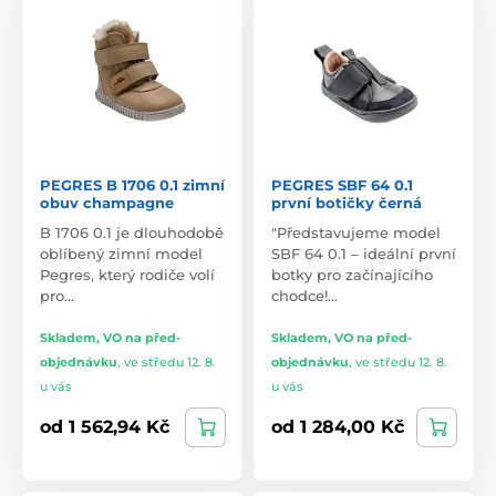
PEGRES B 1706 0.1 zimní
PEGRES SBF 64 0.1
obuv champagne
první botičky černá
B 1706 0.1 je dlouhodobě
"Představujeme model
oblíbený zimní model
SBF 64 0.1 – ideální první
Pegres, který rodiče volí
botky pro začínajícího
pro…
chodce!…
Skladem, VO na před-
Skladem, VO na před-
objednávku
,
ve středu 12. 8.
objednávku
,
ve středu 12. 8.
u vás
u vás
od 1 562,94 Kč
od 1 284,00 Kč