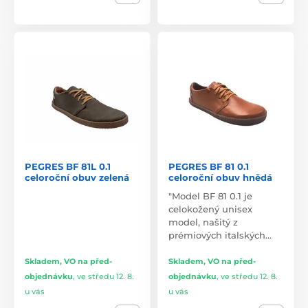
PEGRES BF 81L 0.1
PEGRES BF 81 0.1
celoroční obuv zelená
celoroční obuv hnědá
"Model BF 81 0.1 je
celokožený unisex
model, našitý z
prémiových italských…
Skladem, VO na před-
Skladem, VO na před-
objednávku
,
ve středu 12. 8.
objednávku
,
ve středu 12. 8.
u vás
u vás