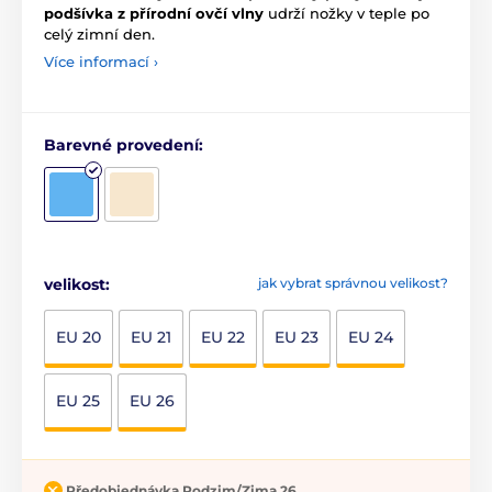
podšívka z přírodní ovčí vlny
udrží nožky v teple po
celý zimní den.
Více informací ›
Barevné provedení:
velikost:
jak vybrat správnou velikost?
EU 20
EU 21
EU 22
EU 23
EU 24
EU 25
EU 26
Předobjednávka Podzim/Zima 26