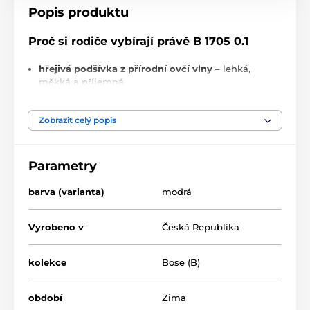
Popis produktu
Proč si rodiče vybírají právě B 1705 0.1
hřejivá podšívka z přírodní ovčí vlny
– lehká,
měkká a příjemná
lehce vyšší kotníkový střih
– ochrana bez ztuhnutí
Zobrazit celý popis
šněrování
– přirozené přizpůsobení boty nožce
lehká a flexibilní barefoot konstrukce
– ideální pro
Parametry
prvochodce
barva (varianta)
široká špička
– dostatek prostoru pro prsty
modrá
celokožené provedení
– přirozené a prodyšné
Vyrobeno v
Česká Republika
Pro koho je B 1705 0.1 ideální
kolekce
Bose (B)
pro děti
v období prvních samostatných krůčků
období
Zima
jako
první zimní barefoot bota