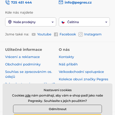
725 451 444
info@pegres.cz
Kde nás najdete
Naše prodejny
Čeština
Jsme také na:
Youtube
Facebook
Instagram
Užitečné informace
O nás
Vrácení a reklamace
Kontakty
Obchodní podmínky
Náš příběh
Souhlas se zpracováním os.
Velkoobchodní spolupráce
údajů
Kolekce obuvi značky Pegres
Jak vybrat správnou velikost?
Naše prodejny
Nastavení cookies
Velikostní tabulky
Velkoobchodní zóna
Cookies
zde
nám pomáhají, aby vám e-shop padl jako naše
Pegresky. Souhlasíte s jejich použitím?
Kariéra
Odmítnout