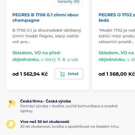
Varianty (10)
PEGRES B 1706 0.1 zimní obuv
PEGRES O 1702 
champagne
šedá
B 1706 0.1 je dlouhodobě oblíbený
"Model 1702 je na
zimní model Pegres, který rodiče
stálicí mezi produ
volí pro…
zákazníci prostě…
Skladem, VO na před-
Skladem, VO na
objednávku
,
v úterý 11. 8. u vás
objednávku
,
v út
od 1 562,94 Kč
od 1 568,00 Kč
Detail
Česká firma - Česká výroba
Domácí výroba = kvalita, rychlá komunikace a snadné
opravy.
Více než 30 let zkušeností
30 let zkušeností, kvalita a spolehlivost na českém trhu.