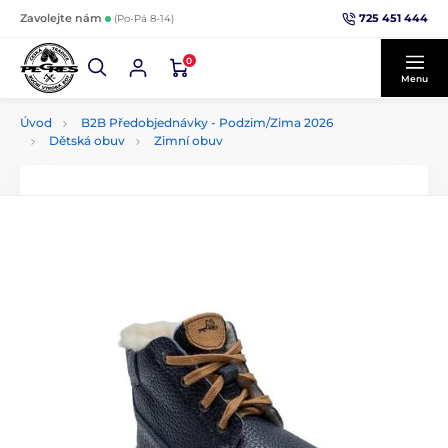
725 451 444
Zavolejte nám
(Po-Pá 8-14)
0
Menu
Úvod
B2B Předobjednávky - Podzim/Zima 2026
Dětská obuv
Zimní obuv