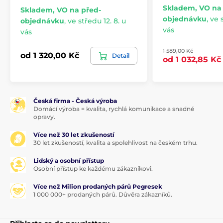
Skladem, VO na
Skladem, VO na před-
objednávku
,
ve s
objednávku
,
ve středu 12. 8. u
vás
vás
1 589,00 Kč
od 1 320,00 Kč
Detail
od 1 032,85 Kč
Česká firma - Česká výroba
Domácí výroba = kvalita, rychlá komunikace a snadné
opravy.
Více než 30 let zkušeností
30 let zkušeností, kvalita a spolehlivost na českém trhu.
Lidský a osobní přístup
Osobní přístup ke každému zákazníkovi.
Více než Milion prodaných párů Pegresek
1 000 000+ prodaných párů. Důvěra zákazníků.