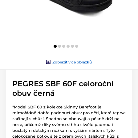
Zobrazit více obrázků
PEGRES SBF 60F celoroční
obuv černá
"Model SBF 60 z kolekce Skinny Barefoot je
mimořádně dobře padnoucí obuv pro děti, které teprve
začínají s chůzí. Snadno se obouvají a pěkně drží na
noze, přičemž díky svému střihu skvěle padnou i
buclatým dětským nožkám s vyšším nártem. Tyto
celokožené botky, šité z prémiových italských kůží s