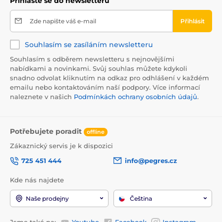
Přihlaste se do newsletteru
Zde napište váš e-mail
Přihlásit
Souhlasím se zasíláním newsletteru
Souhlasím s odběrem newsletteru s nejnovějšími
nabídkami a novinkami. Svůj souhlas můžete kdykoli
snadno odvolat kliknutím na odkaz pro odhlášení v každém
emailu nebo kontaktováním naší podpory. Více informací
naleznete v našich
Podmínkách ochrany osobních údajů
.
Potřebujete poradit
offline
Zákaznický servis je k dispozici
725 451 444
info@pegres.cz
Kde nás najdete
Naše prodejny
Čeština
Jsme také na:
Youtube
Facebook
Instagram