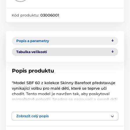
Kód produktu:
03006001
Popis a parametry
Tabulka velikostí
Popis produktu
"Model SBF 60 z kolekce Skinny Barefoot představuje
vynikající volbu pro malé děti, které se teprve učí
chodit. Tento model je navržen tak, aby poskytoval
mimořádně pohodlí. Snadno se nazouvají a pevně drží
na noze, což je ideální pro malé nožky, které potřebují
stabilitu. Díky střihu skvěle padnou i buclatým
dětským nožkám s vyšším nártem.
Zobrazit celý popis
Tyto botky jsou celokožené, vyrobené z prémiových