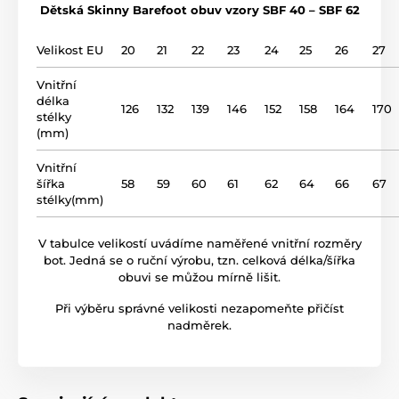
Dětská Skinny Barefoot obuv vzory SBF 40 – SBF 62
svršek
kůže
První botičky
Celoroční obuv
Velikost EU
20
21
22
23
24
25
26
27
podšívka
kůže
První krůčky
Podzimní obuv
Vnitřní
Celoročky
Celoročky
délka
podrážka
TPR podrážka (no drop)
126
132
139
146
152
158
164
170
stélky
(mm)
název modelu
SBF 60F
Vnitřní
šířka
58
59
60
61
62
64
66
67
stélky(mm)
V tabulce velikostí uvádíme naměřené vnitřní rozměry
bot. Jedná se o ruční výrobu, tzn. celková délka/šířka
obuvi se můžou mírně lišit.
Při výběru správné velikosti nezapomeňte přičíst
nadměrek.