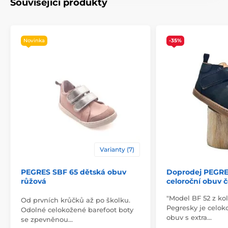
Související produkty
Novinka
-35%
Varianty (7)
PEGRES SBF 65 dětská obuv
Doprodej PEGRE
růžová
celoroční obuv 
"Model BF 52 z ko
Od prvních krůčků až po školku.
Pegresky je celok
Odolné celokožené barefoot boty
obuv s extra…
se zpevněnou…