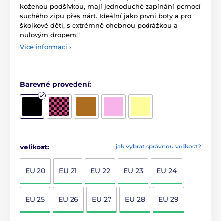
koženou podšívkou, mají jednoduché zapínání pomocí
suchého zipu přes nárt. Ideální jako první boty a pro
školkové děti, s extrémně ohebnou podrážkou a
nulovým dropem."
Více informací ›
Barevné provedení:
velikost:
jak vybrat správnou velikost?
EU 20
EU 21
EU 22
EU 23
EU 24
EU 25
EU 26
EU 27
EU 28
EU 29