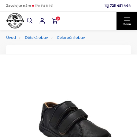
725 451 444
Zavolejte nám
(Po-Pá 8-14)
0
Menu
Úvod
Dětská obuv
Celoroční obuv