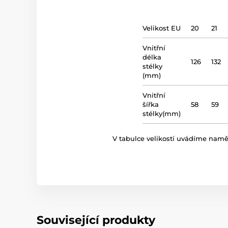
Velikost EU
20
21
Vnitřní
délka
126
132
stélky
(mm)
Vnitřní
šířka
58
59
stélky(mm)
V tabulce velikostí uvádíme naměře
Související produkty