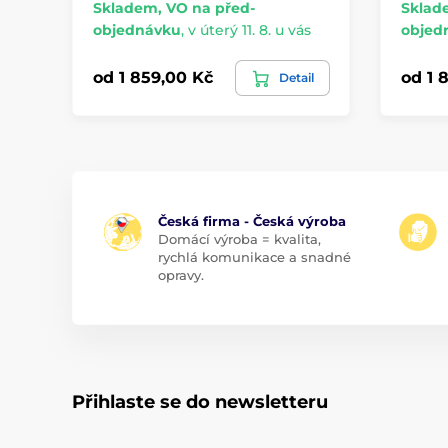
Skladem, VO na před-
Sklad
objednávku
,
v úterý 11. 8. u vás
objed
od 1 859,00 Kč
od 1 
Detail
Česká firma - Česká výroba
Domácí výroba = kvalita,
rychlá komunikace a snadné
opravy.
Přihlaste se do newsletteru