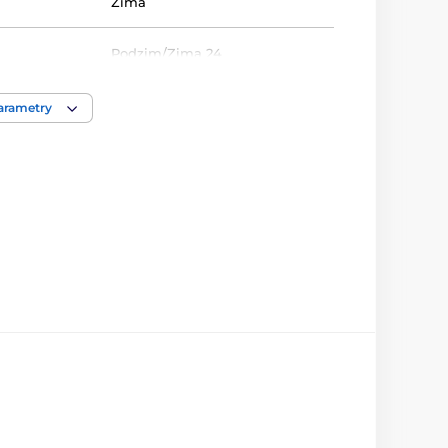
Zima
Podzim/Zima 24
úzká, střední, široká
parametry
nízká, střední, vysoká
vycházková obuv
kůže
syntetika
TPR podrážka (no drop)
SBF 42 2.1