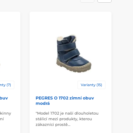
nty (7)
Varianty (15)
obuv
PEGRES O 1702 zimní obuv
PE
modrá
rů
Skinny
"Model 1702 je naší dlouholetou
"Mo
ní
stálicí mezi produkty, kterou
pr
zákazníci prostě…
ků