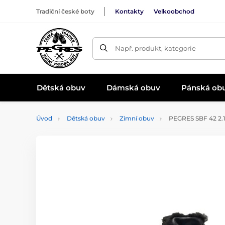
Tradiční české boty
Kontakty
Velkoobchod
Např. produkt, kategorie
Dětská obuv
Dámská obuv
Pánská ob
Úvod
Dětská obuv
Zimní obuv
PEGRES SBF 42 2.1