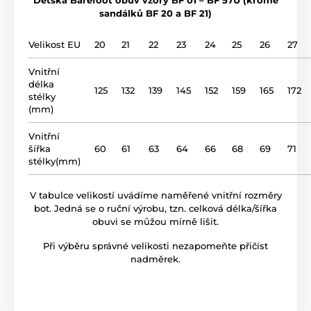
označením "ploutvičky či vějířky" - prostě pro ty se
sandálků BF 20 a BF 21)
svršek
bavlna
širšími nohami, které konvenční boty tlačí a nebo se
do ní prostě nevlezou. Objevte, jak můžete spojit
Velikost EU
20
21
22
23
24
25
26
27
pohodlí a eleganci pomocí našich Barefoot bot, které
podšívka
bavlna
jsou jak praktické, tak stylové.
Vnitřní
délka
gumová podrážka (no
125
132
139
145
152
159
165
172
podrážka
stélky
drop)
Produkt je zařazen v kategoriích
(mm)
název modelu
Tenisky
Boty celoročně skladem
BF 57U
Vnitřní
šířka
60
61
63
64
66
68
69
71
Tenisky
Junioři
stélky(mm)
V tabulce velikostí uvádíme naměřené vnitřní rozměry
bot. Jedná se o ruční výrobu, tzn. celková délka/šířka
obuvi se můžou mírně lišit.
Při výběru správné velikosti nezapomeňte přičíst
nadměrek.