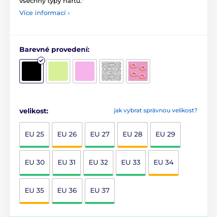
všechny typy nártů."
Více informací ›
Barevné provedení:
velikost:
jak vybrat správnou velikost?
EU 25
EU 26
EU 27
EU 28
EU 29
EU 30
EU 31
EU 32
EU 33
EU 34
EU 35
EU 36
EU 37