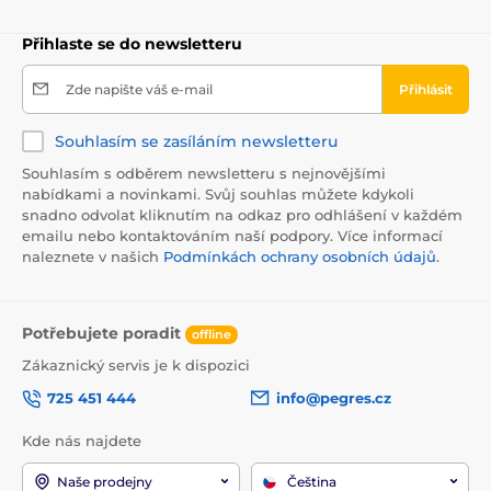
Přihlaste se do newsletteru
Zde napište váš e-mail
Přihlásit
Souhlasím se zasíláním newsletteru
Souhlasím s odběrem newsletteru s nejnovějšími
nabídkami a novinkami. Svůj souhlas můžete kdykoli
snadno odvolat kliknutím na odkaz pro odhlášení v každém
emailu nebo kontaktováním naší podpory. Více informací
naleznete v našich
Podmínkách ochrany osobních údajů
.
Potřebujete poradit
offline
Zákaznický servis je k dispozici
725 451 444
info@pegres.cz
Kde nás najdete
Naše prodejny
Čeština