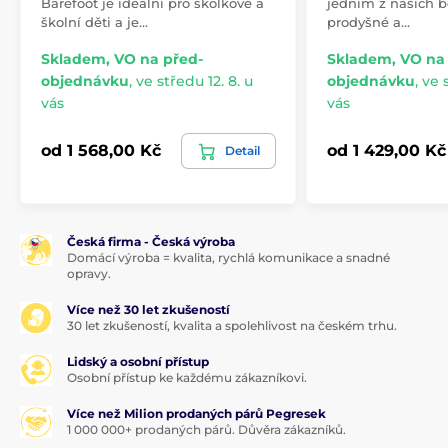
Barefoot je ideální pro školkové a
jedním z našich be
školní děti a je…
prodyšné a…
Skladem, VO na před-
Skladem, VO na
objednávku
,
ve středu 12. 8. u
objednávku
,
ve s
vás
vás
od 1 568,00 Kč
od 1 429,00 Kč
Detail
Česká firma - Česká výroba
Domácí výroba = kvalita, rychlá komunikace a snadné
opravy.
Více než 30 let zkušeností
30 let zkušeností, kvalita a spolehlivost na českém trhu.
Lidský a osobní přístup
Osobní přístup ke každému zákazníkovi.
Více než Milion prodaných párů Pegresek
1 000 000+ prodaných párů. Důvěra zákazníků.