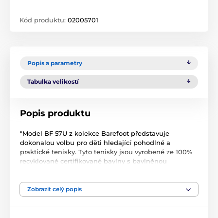
Kód produktu:
02005701
Popis a parametry
Tabulka velikostí
Popis produktu
"Model BF 57U z kolekce Barefoot představuje
dokonalou volbu pro děti hledající pohodlné a
praktické tenisky. Tyto tenisky jsou vyrobené ze 100%
recyklované certifikované bavlny s bavlněnou
podšívkou, která zajišťuje prodyšnost a pohodlí.
Vyjímatelná stélka umožňuje snadnou údržbu a
přizpůsobení boty podle potřeby.
Zobrazit celý popis
Tenisky BF 57U jsou vybaveny protektivním okopem
na špici obuvi, který chrání před znečištěním a