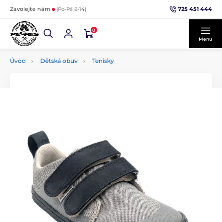
725 451 444
Zavolejte nám
(Po-Pá 8-14)
0
Menu
Úvod
Dětská obuv
Tenisky