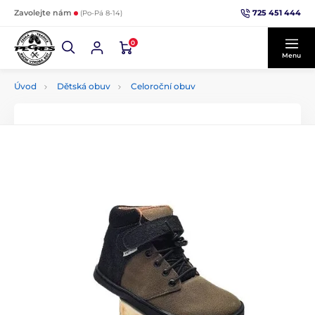
725 451 444
Zavolejte nám
(Po-Pá 8-14)
0
Menu
Úvod
Dětská obuv
Celoroční obuv