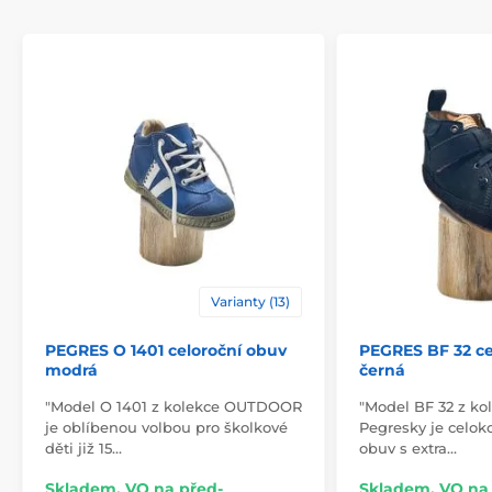
Varianty (13)
PEGRES O 1401 celoroční obuv
PEGRES BF 32 ce
modrá
černá
"Model O 1401 z kolekce OUTDOOR
"Model BF 32 z ko
je oblíbenou volbou pro školkové
Pegresky je celok
děti již 15…
obuv s extra…
Skladem, VO na před-
Skladem, VO na