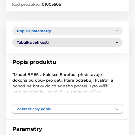
Kód produktu:
01005605
Popis a parametry
Tabulka velikostí
Popis produktu
"Model BF 56 z kolekce Barefoot představuje
dokonalou obuv pro děti, které potřebují kvalitní a
pohodlné botky do chladného počasí. Tyto vyšší
kotníkové botky jsou šité z nubukové kůže a
kombinované se síťovinou, což zajišťuje výbornou
prodyšnost a komfort. Kožená podšívka dodává další
izolaci a maximální pohodlí.
Zobrazit celý popis
Důležitou vlastností modelu BF 56 je extra prostor pro
prsty, který je vhodný pro děti s širšími nohami, které
Parametry
se nevejdou do konvenčních bot. Snadné zapínání