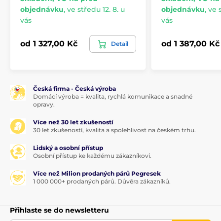
objednávku
,
ve středu 12. 8. u
objednávku
,
ve s
vás
vás
od 1 327,00 Kč
od 1 387,00 Kč
Detail
Česká firma - Česká výroba
Domácí výroba = kvalita, rychlá komunikace a snadné
opravy.
Více než 30 let zkušeností
30 let zkušeností, kvalita a spolehlivost na českém trhu.
Lidský a osobní přístup
Osobní přístup ke každému zákazníkovi.
Více než Milion prodaných párů Pegresek
1 000 000+ prodaných párů. Důvěra zákazníků.
Přihlaste se do newsletteru