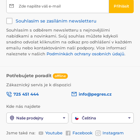
Zde napište váš e-mail
Přihlásit
Souhlasím se zasíláním newsletteru
Souhlasím s odběrem newsletteru s nejnovějšími
nabídkami a novinkami. Svůj souhlas můžete kdykoli
snadno odvolat kliknutím na odkaz pro odhlášení v každém
emailu nebo kontaktováním naší podpory. Více informací
naleznete v našich
Podmínkách ochrany osobních údajů
.
Potřebujete poradit
offline
Zákaznický servis je k dispozici
725 451 444
info@pegres.cz
Kde nás najdete
Naše prodejny
Čeština
Jsme také na:
Youtube
Facebook
Instagram