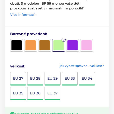
obutí. S modelem BF 56 mohou vaše děti
prozkoumávat svět v maximálním pohodlí!"
Více informací ›
Barevné provedení:
velikost:
jak vybrat správnou velikost?
EU 27
EU 28
EU 29
EU 33
EU 34
EU 35
EU 36
EU 37
Skladem, VO na před-objednávku > 5 ks