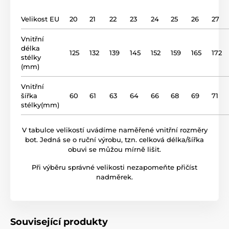
jsou jak praktické, tak stylové.
Velikost EU
20
21
22
23
24
25
26
27
podšívka
kůže
Vnitřní
délka
gumová podrážka (no
125
132
139
145
152
159
165
172
podrážka
stélky
drop)
(mm)
název modelu
BF 56L
Vnitřní
šířka
60
61
63
64
66
68
69
71
stélky(mm)
V tabulce velikostí uvádíme naměřené vnitřní rozměry
bot. Jedná se o ruční výrobu, tzn. celková délka/šířka
obuvi se můžou mírně lišit.
Při výběru správné velikosti nezapomeňte přičíst
nadměrek.
Související produkty