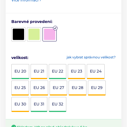
Barevné provedení:
velikost:
jak vybrat správnou velikost?
EU 20
EU 21
EU 22
EU 23
EU 24
EU 25
EU 26
EU 27
EU 28
EU 29
EU 30
EU 31
EU 32