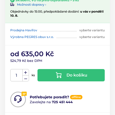
Skladem, VO na před-objednávku > 5 ks
Možnosti dopravy ›
Objednávky do 15:00, předpokládané dodání:
u vás v pondělí
10. 8.
Prodejna Havířov
vyberte variantu
Výrobna PEGRES obuv s.r.o.
vyberte variantu
od 635,00 Kč
524,79 Kč bez DPH
Do košíku
ks
Potřebujete poradit?
offline
Zavolejte na
725 451 444