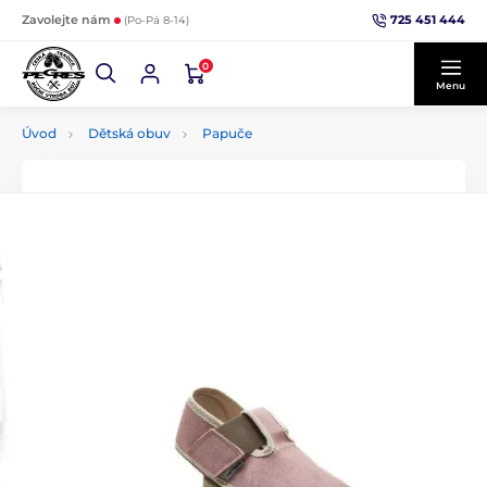
725 451 444
Zavolejte nám
(Po-Pá 8-14)
0
Menu
Úvod
Dětská obuv
Papuče