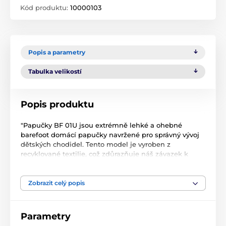
Kód produktu:
10000103
Popis a parametry
Tabulka velikostí
Popis produktu
"Papučky BF 01U jsou extrémně lehké a ohebné
barefoot domácí papučky navržené pro správný vývoj
dětských chodidel. Tento model je vyroben z
recyklované textilie, což zdůrazňuje náš závazek k
udržitelnosti a ohleduplnosti k životnímu prostředí.
Uvnitř botky se nachází 100% bavlněná podšívka, která
zajišťuje maximální pohodlí. BF 01U jsou ideální pro
Zobrazit celý popis
nohy ve tvaru „ploutvička“ s dominantním palcem a
jsou vybaveny flexibilní 3mm gumovou plotnou, která
je extrémně odolná a ohebná. Tato konstrukce
Parametry
pomáhá podporovat přirozený pohyb dětských