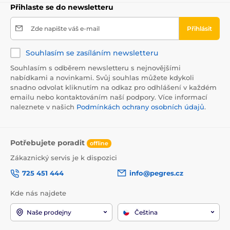
Přihlaste se do newsletteru
Zde napište váš e-mail
Přihlásit
Souhlasím se zasíláním newsletteru
Souhlasím s odběrem newsletteru s nejnovějšími
nabídkami a novinkami. Svůj souhlas můžete kdykoli
snadno odvolat kliknutím na odkaz pro odhlášení v každém
emailu nebo kontaktováním naší podpory. Více informací
naleznete v našich
Podmínkách ochrany osobních údajů
.
Potřebujete poradit
offline
Zákaznický servis je k dispozici
725 451 444
info@pegres.cz
Kde nás najdete
Naše prodejny
Čeština