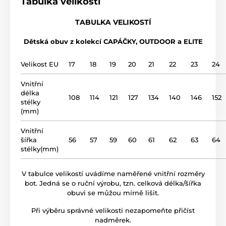
Tabulka velikostí
použití
vycházková obuv
TABULKA VELIKOSTÍ
Dětská obuv z kolekcí CAPÁČKY, OUTDOOR a ELITE
svršek
kůže
Velikost EU
17
18
19
20
21
22
23
24
podšívka
kůže
Vnitřní
délka
podrážka
Styropor
108
114
121
127
134
140
146
152
stélky
(mm)
název modelu
C 1093
Vnitřní
šířka
56
57
59
60
61
62
63
64
stélky(mm)
V tabulce velikostí uvádíme naměřené vnitřní rozměry
bot. Jedná se o ruční výrobu, tzn. celková délka/šířka
obuvi se můžou mírně lišit.
Při výběru správné velikosti nezapomeňte přičíst
nadměrek.