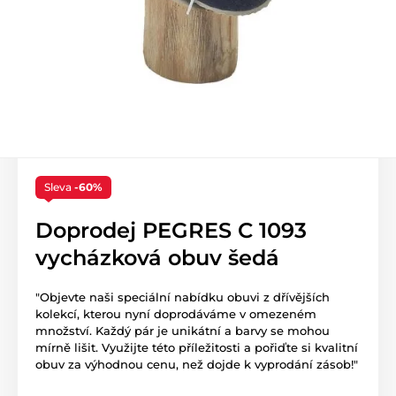
Sleva
-60%
Doprodej PEGRES C 1093
vycházková obuv šedá
"Objevte naši speciální nabídku obuvi z dřívějších
kolekcí, kterou nyní doprodáváme v omezeném
množství. Každý pár je unikátní a barvy se mohou
mírně lišit. Využijte této příležitosti a pořiďte si kvalitní
obuv za výhodnou cenu, než dojde k vyprodání zásob!"