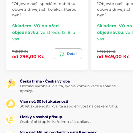
"Objevte naši speciální nabídku
"Objevte naši spe
obuvi z dřívějších kolekcí, kterou
obuvi z dřívějších
nyní…
nyní…
Skladem, VO na před-
Skladem, VO na
objednávku
,
ve středu 12. 8. u
objednávku
,
ve s
vás
vás
745,00 Kč
1 460,00 Kč
Detail
od 298,00 Kč
od 949,00 Kč
Česká firma - Česká výroba
Domácí výroba = kvalita, rychlá komunikace a snadné
opravy.
Více než 30 let zkušeností
30 let zkušeností, kvalita a spolehlivost na českém trhu.
Lidský a osobní přístup
Osobní přístup ke každému zákazníkovi.
Více než Milion prodaných párů Pegresek