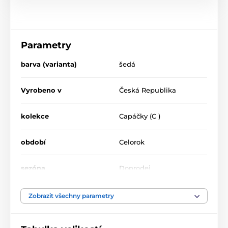
Parametry
barva (varianta)
šedá
Vyrobeno v
Česká Republika
kolekce
Capáčky (C )
období
Celorok
sezóna
Doprodej
šíře chodidla
úzká, střední
Zobrazit všechny parametry
výška nártu
nízká, střední, vysoká