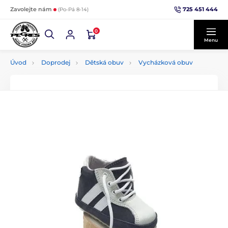
725 451 444
Zavolejte nám
(Po-Pá 8-14)
0
Menu
Úvod
Doprodej
Dětská obuv
Vycházková obuv