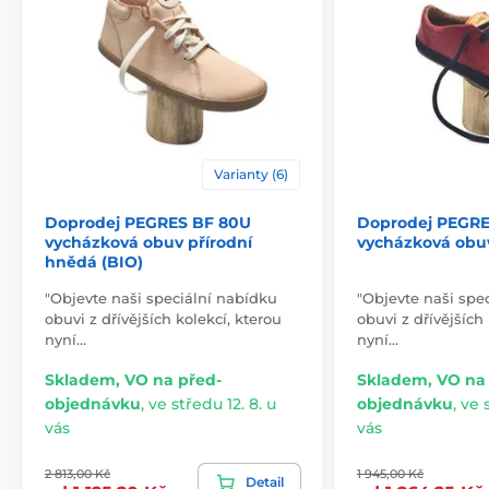
Varianty (6)
Doprodej PEGRES BF 80U
Doprodej PEGRE
vycházková obuv přírodní
vycházková obu
hnědá (BIO)
"Objevte naši speciální nabídku
"Objevte naši spe
obuvi z dřívějších kolekcí, kterou
obuvi z dřívějších
nyní…
nyní…
Skladem, VO na před-
Skladem, VO na
objednávku
,
ve středu 12. 8. u
objednávku
,
ve s
vás
vás
2 813,00 Kč
1 945,00 Kč
Detail