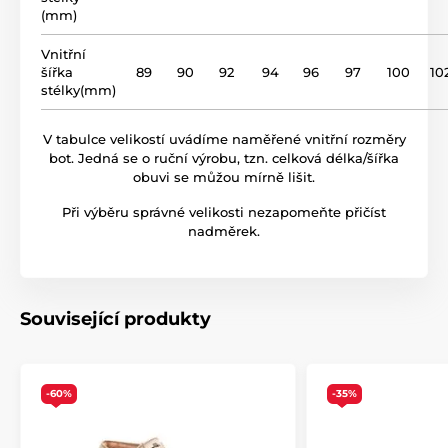
drop)
(mm)
název modelu
BF 80
Vnitřní
šířka
89
90
92
94
96
97
100
10
stélky(mm)
V tabulce velikostí uvádíme naměřené vnitřní rozměry
bot. Jedná se o ruční výrobu, tzn. celková délka/šířka
obuvi se můžou mírně lišit.
Při výběru správné velikosti nezapomeňte přičíst
nadměrek.
Související produkty
-60%
-35%