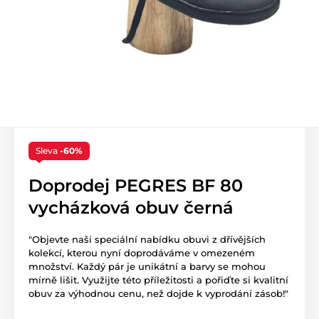
Sleva
-60%
Doprodej PEGRES BF 80
vycházková obuv černá
"Objevte naši speciální nabídku obuvi z dřívějších
kolekcí, kterou nyní doprodáváme v omezeném
množství. Každý pár je unikátní a barvy se mohou
mírně lišit. Využijte této příležitosti a pořiďte si kvalitní
obuv za výhodnou cenu, než dojde k vyprodání zásob!"