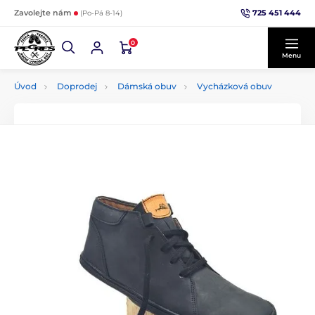
725 451 444
Zavolejte nám
(Po-Pá 8-14)
0
Menu
Úvod
Doprodej
Dámská obuv
Vycházková obuv