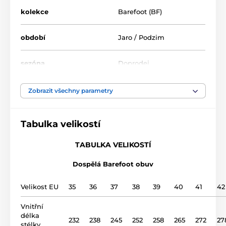
kolekce
Barefoot (BF)
období
Jaro / Podzim
sezóna
Doprodej
šíře chodidla
střední, široká
Zobrazit všechny parametry
výška nártu
nízká, střední, vysoká
Tabulka velikostí
použití
vycházková obuv
TABULKA VELIKOSTÍ
Dospělá Barefoot obuv
svršek
kůže
Velikost EU
35
36
37
38
39
40
41
42
podšívka
kůže
Vnitřní
délka
gumová podrážka (no
232
238
245
252
258
265
272
27
podrážka
stélky