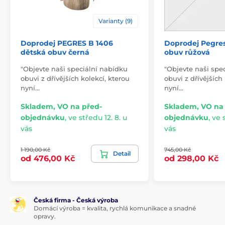
Varianty (9)
Doprodej PEGRES B 1406
Doprodej Pegres
dětská obuv černá
obuv růžová
"Objevte naši speciální nabídku
"Objevte naši spe
obuvi z dřívějších kolekcí, kterou
obuvi z dřívějších
nyní…
nyní…
Skladem, VO na před-
Skladem, VO na
objednávku
,
ve středu 12. 8. u
objednávku
,
ve s
vás
vás
1 190,00 Kč
745,00 Kč
Detail
od 476,00 Kč
od 298,00 Kč
Česká firma - Česká výroba
Domácí výroba = kvalita, rychlá komunikace a snadné
opravy.