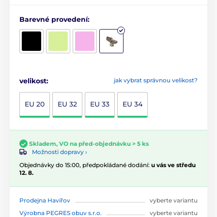
Barevné provedení:
velikost:
jak vybrat správnou velikost?
EU 20
EU 32
EU 33
EU 34
Skladem, VO na před-objednávku > 5 ks
Možnosti dopravy ›
Objednávky do 15:00, předpokládané dodání:
u vás ve středu
12. 8.
Prodejna Havířov
vyberte variantu
Výrobna PEGRES obuv s.r.o.
vyberte variantu