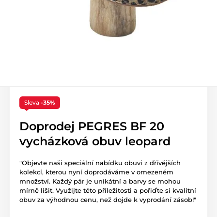
Sleva
-35%
Doprodej PEGRES BF 20
vycházková obuv leopard
"Objevte naši speciální nabídku obuvi z dřívějších
kolekcí, kterou nyní doprodáváme v omezeném
množství. Každý pár je unikátní a barvy se mohou
mírně lišit. Využijte této příležitosti a pořiďte si kvalitní
obuv za výhodnou cenu, než dojde k vyprodání zásob!"