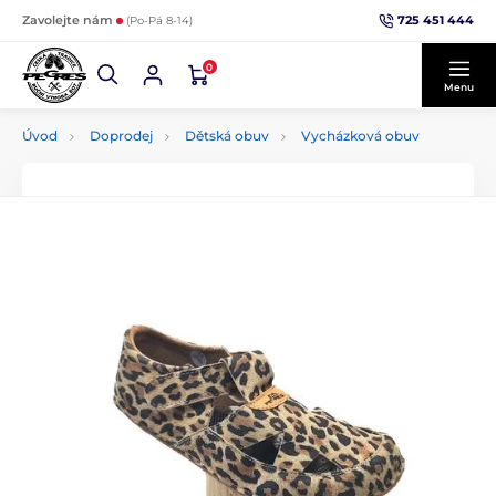
725 451 444
Zavolejte nám
(Po-Pá 8-14)
0
Menu
Úvod
Doprodej
Dětská obuv
Vycházková obuv