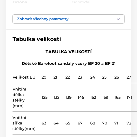
sezóna
Doprodej
šíře chodidla
střední, široká
Zobrazit všechny parametry
výška nártu
nízká, střední,
Tabulka velikostí
použití
vycházková obuv
TABULKA VELIKOSTÍ
Dětské Barefoot sandály vzory BF 20 a BF 21
svršek
kůže
Velikost EU
20
21
22
23
24
25
26
27
podšívka
kůže
Vnitřní
délka
gumová plotna (4 mm
125
132
139
145
152
159
165
171
podrážka
stélky
no drop)
(mm)
název modelu
BF 20
Vnitřní
šířka
63
64
65
67
68
70
71
72
stélky(mm)