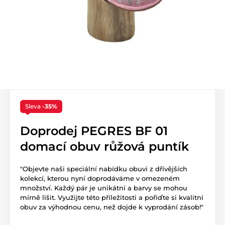
Sleva
-35%
Doprodej PEGRES BF 01
domací obuv růžová puntík
"Objevte naši speciální nabídku obuvi z dřívějších
kolekcí, kterou nyní doprodáváme v omezeném
množství. Každý pár je unikátní a barvy se mohou
mírně lišit. Využijte této příležitosti a pořiďte si kvalitní
obuv za výhodnou cenu, než dojde k vyprodání zásob!"