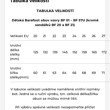
Tabulka velikostí
výška nártu
nízká, střední, vysoká
TABULKA VELIKOSTÍ
použití
domácí obuv
Dětská Barefoot obuv vzory BF 01 – BF 57U (kromě
sandálků BF 20 a BF 21)
svršek
bavlna
Velikost EU
20
21
22
23
24
25
26
27
podšívka
bavlna
Vnitřní
délka
gumová plotna (4 mm
125
132
139
145
152
159
165
172
podrážka
stélky
no drop)
(mm)
název modelu
BF 01
Vnitřní
šířka
60
61
63
64
66
68
69
71
stélky(mm)
V tabulce velikostí uvádíme naměřené vnitřní rozměry
bot. Jedná se o ruční výrobu, tzn. celková délka/šířka
obuvi se můžou mírně lišit.
Při výběru správné velikosti nezapomeňte přičíst