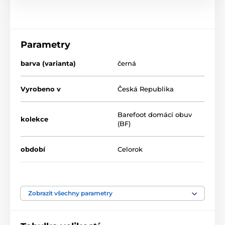
Parametry
barva (varianta)
černá
Vyrobeno v
Česká Republika
Barefoot domácí obuv
kolekce
(BF)
období
Celorok
sezóna
Doprodej
Zobrazit všechny parametry
šíře chodidla
střední, široká