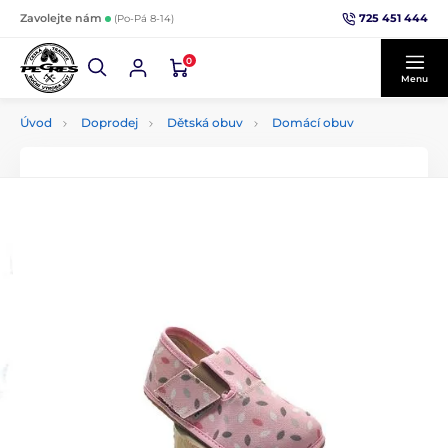
725 451 444
Zavolejte nám
(Po-Pá 8-14)
0
Menu
Úvod
Doprodej
Dětská obuv
Domácí obuv