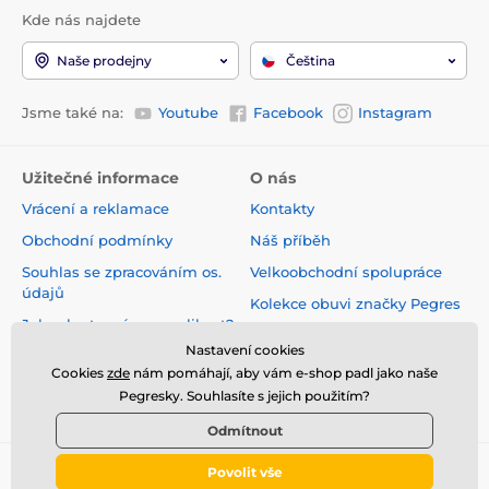
Kde nás najdete
Naše prodejny
Čeština
Jsme také na:
Youtube
Facebook
Instagram
Užitečné informace
O nás
Vrácení a reklamace
Kontakty
Obchodní podmínky
Náš příběh
Souhlas se zpracováním os.
Velkoobchodní spolupráce
údajů
Kolekce obuvi značky Pegres
Jak vybrat správnou velikost?
Naše prodejny
Nastavení cookies
Velikostní tabulky
Velkoobchodní zóna
Cookies
zde
nám pomáhají, aby vám e-shop padl jako naše
Pegresky. Souhlasíte s jejich použitím?
Kariéra
Odmítnout
Povolit vše
© 2026 pegres.cz ⦁ E-shop vytvořila
SIMPLIA.cz