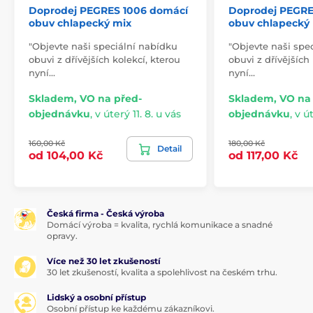
Doprodej PEGRES 1006 domácí
Doprodej PEGRE
obuv chlapecký mix
obuv chlapecký
"Objevte naši speciální nabídku
"Objevte naši spe
obuvi z dřívějších kolekcí, kterou
obuvi z dřívějších
nyní…
nyní…
Skladem, VO na před-
Skladem, VO na
objednávku
,
v úterý 11. 8. u vás
objednávku
,
v út
160,00 Kč
180,00 Kč
Detail
od 104,00 Kč
od 117,00 Kč
Česká firma - Česká výroba
Domácí výroba = kvalita, rychlá komunikace a snadné
opravy.
Více než 30 let zkušeností
30 let zkušeností, kvalita a spolehlivost na českém trhu.
Lidský a osobní přístup
Osobní přístup ke každému zákazníkovi.