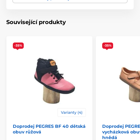
výška nártu
nízká, střední,
Související produkty
použití
vycházková obuv
svršek
kůže
-35%
-35%
podšívka
kůže
gumová plotna (4 mm
podrážka
no drop)
název modelu
B 1091
Varianty (4)
Doprodej PEGRES BF 40 dětská
Doprodej PEGRE
obuv růžová
vycházková obuv
hnědá