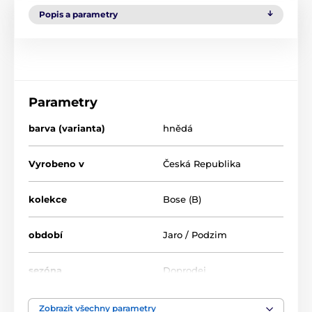
Popis a parametry
Parametry
barva (varianta)
hnědá
Vyrobeno v
Česká Republika
kolekce
Bose (B)
období
Jaro / Podzim
sezóna
Doprodej
šíře chodidla
úzká, střední
Zobrazit všechny parametry