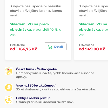
"Objevte naši speciální nabídku
"Objevte naši spe
obuvi z dřívějších kolekcí, kterou
obuvi z dřívějších
nyní…
nyní…
Skladem, VO na před-
Skladem, VO na
objednávku
,
v pondělí 10. 8. u
objednávku
,
v p
vás
vás
1 795,00 Kč
1 460,00 Kč
Detail
od 1 166,75 Kč
od 949,00 Kč
Česká firma - Česká výroba
Domácí výroba = kvalita, rychlá komunikace a snadné
opravy.
Více než 30 let zkušeností
30 let zkušeností, kvalita a spolehlivost na českém trhu.
Lidský a osobní přístup
Osobní přístup ke každému zákazníkovi.