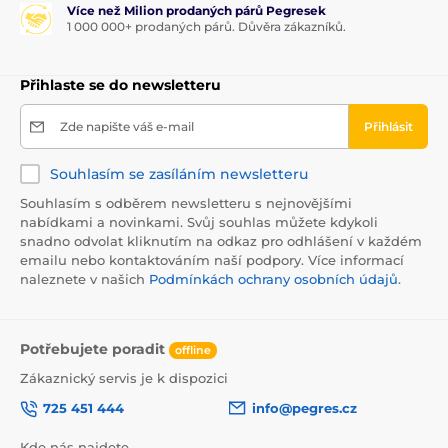
Více než Milion prodaných párů Pegresek
1 000 000+ prodaných párů. Důvěra zákazníků.
Přihlaste se do newsletteru
Zde napište váš e-mail
Přihlásit
Souhlasím se zasíláním newsletteru
Souhlasím s odběrem newsletteru s nejnovějšími
nabídkami a novinkami. Svůj souhlas můžete kdykoli
snadno odvolat kliknutím na odkaz pro odhlášení v každém
emailu nebo kontaktováním naší podpory. Více informací
naleznete v našich
Podmínkách ochrany osobních údajů
.
Potřebujete poradit
offline
Zákaznický servis je k dispozici
725 451 444
info@pegres.cz
Kde nás najdete