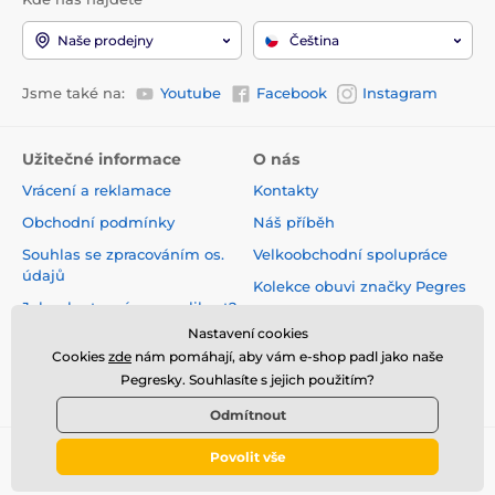
Naše prodejny
Čeština
Jsme také na:
Youtube
Facebook
Instagram
Užitečné informace
O nás
Vrácení a reklamace
Kontakty
Obchodní podmínky
Náš příběh
Souhlas se zpracováním os.
Velkoobchodní spolupráce
údajů
Kolekce obuvi značky Pegres
Jak vybrat správnou velikost?
Naše prodejny
Nastavení cookies
Velikostní tabulky
Velkoobchodní zóna
Cookies
zde
nám pomáhají, aby vám e-shop padl jako naše
Pegresky. Souhlasíte s jejich použitím?
Kariéra
Odmítnout
Povolit vše
© 2026 pegres.cz ⦁ E-shop vytvořila
SIMPLIA.cz