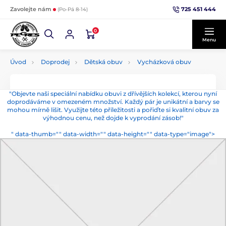
725 451 444
Zavolejte nám
(Po-Pá 8-14)
0
Menu
Úvod
Doprodej
Dětská obuv
Vycházková obuv
"Objevte naši speciální nabídku obuvi z dřívějších kolekcí, kterou nyní
doprodáváme v omezeném množství. Každý pár je unikátní a barvy se
mohou mírně lišit. Využijte této příležitosti a pořiďte si kvalitní obuv za
výhodnou cenu, než dojde k vyprodání zásob!"
" data-thumb="" data-width="" data-height="" data-type="image">