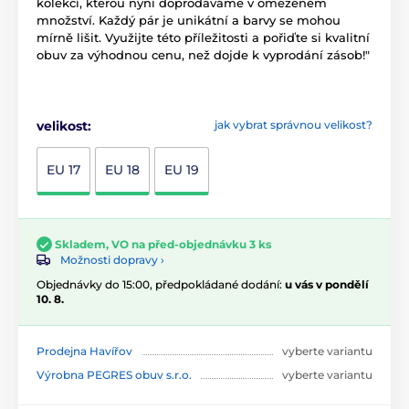
kolekcí, kterou nyní doprodáváme v omezeném
množství. Každý pár je unikátní a barvy se mohou
mírně lišit. Využijte této příležitosti a pořiďte si kvalitní
obuv za výhodnou cenu, než dojde k vyprodání zásob!"
velikost:
jak vybrat správnou velikost?
EU 17
EU 18
EU 19
Skladem, VO na před-objednávku 3 ks
Možnosti dopravy ›
Objednávky do 15:00, předpokládané dodání:
u vás v pondělí
10. 8.
Prodejna Havířov
vyberte variantu
Výrobna PEGRES obuv s.r.o.
vyberte variantu