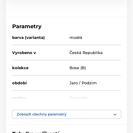
Parametry
barva (varianta)
modrá
Vyrobeno v
Česká Republika
kolekce
Bose (B)
období
Jaro / Podzim
sezóna
Doprodej
šíře chodidla
střední, široká
Zobrazit všechny parametry
výška nártu
nízká, střední, vysoká