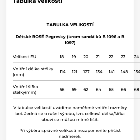
Tabulka velikostí
použití
vycházková obuv
TABULKA VELIKOSTÍ
svršek
kůže
Dětské BOSÉ Pegresky (krom sandálků B 1096 a B
1097)
podšívka
kůže
Velikost EU
18
19
20
21
22
23
24
název modelu
B 1418
Vnitřní délka stélky
114
121
127
134
141
148
15
(mm)
Vnitřní šířka
56
59
62
64
65
66
68
stélky(mm)
V tabulce velikostí uvádíme naměřené vnitřní rozměry
bot. Jedná se o ruční výrobu, tzn. celková délka/šířka
obuvi se můžou mírně lišit.
Při výběru správné velikosti nezapomeňte přičíst
nadměrek.