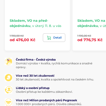
Skladem, VO na před-
Skladem, VO na
objednávku
,
v úterý 11. 8. u vás
objednávku
,
v út
1 190,00 Kč
1 195,00 Kč
Detail
od 476,00 Kč
od 776,75 Kč
Česká firma - Česká výroba
Domácí výroba = kvalita, rychlá komunikace a snadné
opravy.
Více než 30 let zkušeností
30 let zkušeností, kvalita a spolehlivost na českém trhu.
Lidský a osobní přístup
Osobní přístup ke každému zákazníkovi.
Více než Milion prodaných párů Pegresek
1 000 000+ prodaných párů. Důvěra zákazníků.