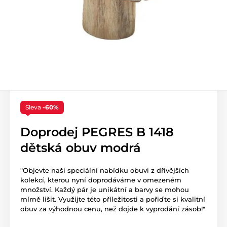
Sleva
-60%
Doprodej PEGRES B 1418
dětská obuv modrá
"Objevte naši speciální nabídku obuvi z dřívějších
kolekcí, kterou nyní doprodáváme v omezeném
množství. Každý pár je unikátní a barvy se mohou
mírně lišit. Využijte této příležitosti a pořiďte si kvalitní
obuv za výhodnou cenu, než dojde k vyprodání zásob!"