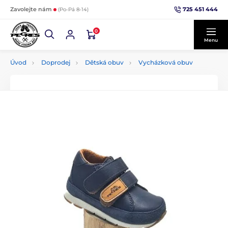
725 451 444
Zavolejte nám
(Po-Pá 8-14)
0
Menu
Úvod
Doprodej
Dětská obuv
Vycházková obuv