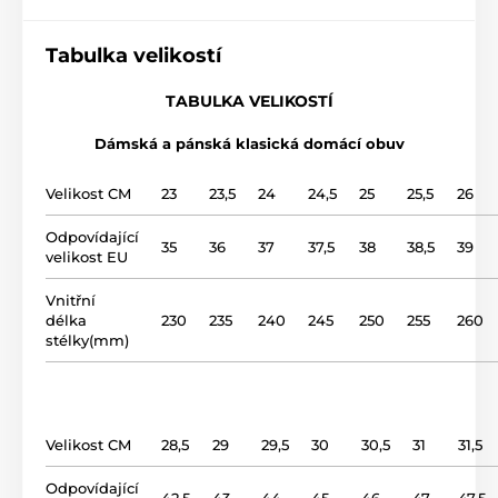
výška nártu
nízká, střední, vysoká
Tabulka velikostí
použití
domácí obuv
TABULKA VELIKOSTÍ
Dámská a pánská klasická domácí obuv
svršek
syntetika
Velikost CM
23
23,5
24
24,5
25
25,5
26
podšívka
vlna
Odpovídající
35
36
37
37,5
38
38,5
39
velikost EU
podrážka
Styropor
Vnitřní
název modelu
3033
délka
230
235
240
245
250
255
260
stélky(mm)
Velikost CM
28,5
29
29,5
30
30,5
31
31,5
Odpovídající
42,5
43
44
45
46
47
47,5