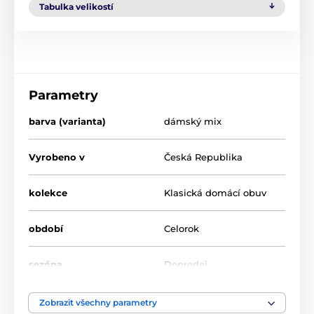
Tabulka velikostí
Parametry
barva (varianta)
dámský mix
Vyrobeno v
Česká Republika
kolekce
Klasická domácí obuv
období
Celorok
sezóna
Doprodej
šíře chodidla
úzká, střední, široká
Zobrazit všechny parametry