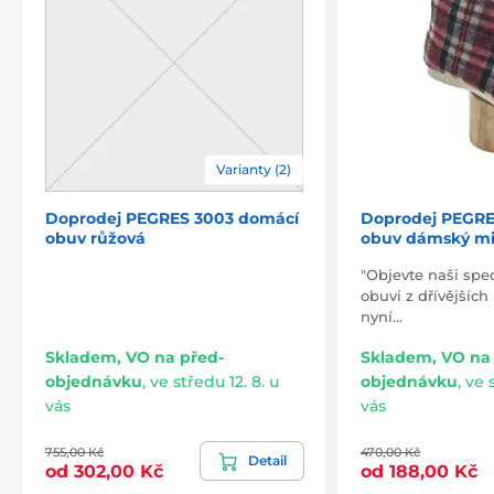
Varianty (2)
Doprodej PEGRES 3003 domácí
Doprodej PEGRE
obuv růžová
obuv dámský m
"Objevte naši spe
obuvi z dřívějších
nyní…
Skladem, VO na před-
Skladem, VO na
objednávku
,
ve středu 12. 8. u
objednávku
,
ve s
vás
vás
755,00 Kč
470,00 Kč
Detail
od 302,00 Kč
od 188,00 Kč