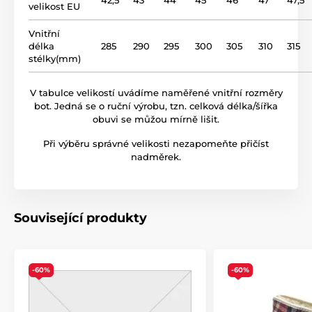
velikost EU
Vnitřní
délka
285
290
295
300
305
310
315
stélky(mm)
V tabulce velikostí uvádíme naměřené vnitřní rozměry
bot. Jedná se o ruční výrobu, tzn. celková délka/šířka
obuvi se můžou mírně lišit.
Při výběru správné velikosti nezapomeňte přičíst
nadměrek.
Související produkty
-60%
-60%