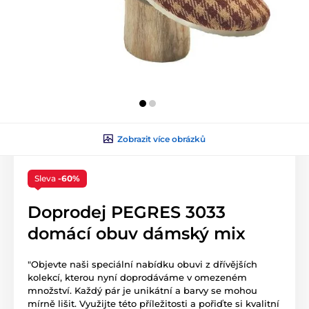
Zobrazit více obrázků
Sleva
-60%
Doprodej PEGRES 3033
domácí obuv dámský mix
"Objevte naši speciální nabídku obuvi z dřívějších
kolekcí, kterou nyní doprodáváme v omezeném
množství. Každý pár je unikátní a barvy se mohou
mírně lišit. Využijte této příležitosti a pořiďte si kvalitní