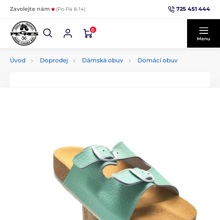
725 451 444
Zavolejte nám
(Po-Pá 8-14)
0
Menu
Úvod
Doprodej
Dámská obuv
Domácí obuv