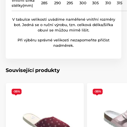
Vnitřní šířka
285
290
295
300
305
310
315
stélky(mm)
V tabulce velikostí uvádíme naměřené vnitřní rozměry
bot. Jedná se o ruční výrobu, tzn. celková délka/šířka
obuvi se můžou mírně lišit.
Při výběru správné velikosti nezapomeňte přičíst
nadměrek.
Související produkty
-35%
-35%