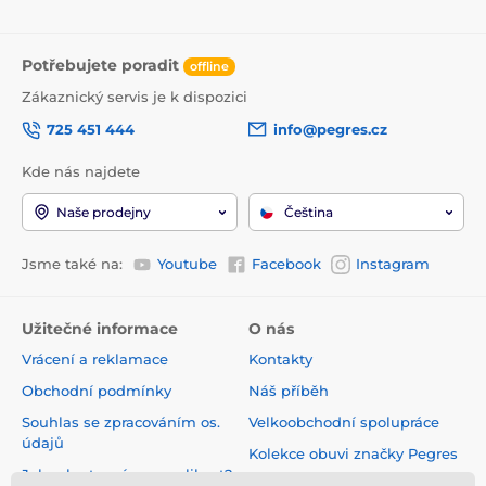
Potřebujete poradit
offline
Zákaznický servis je k dispozici
725 451 444
info@pegres.cz
Kde nás najdete
Naše prodejny
Čeština
Jsme také na:
Youtube
Facebook
Instagram
Užitečné informace
O nás
Vrácení a reklamace
Kontakty
Obchodní podmínky
Náš příběh
Souhlas se zpracováním os.
Velkoobchodní spolupráce
údajů
Kolekce obuvi značky Pegres
Jak vybrat správnou velikost?
Naše prodejny