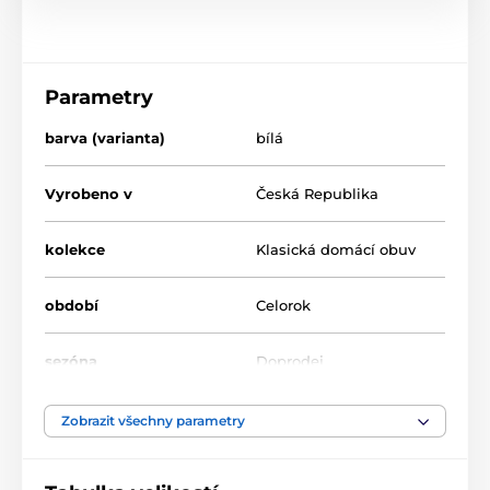
Parametry
barva (varianta)
bílá
Vyrobeno v
Česká Republika
kolekce
Klasická domácí obuv
období
Celorok
sezóna
Doprodej
šíře chodidla
úzká, střední, široká
Zobrazit všechny parametry
výška nártu
nízká, střední, vysoká