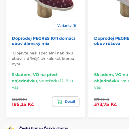
Varianty (1)
Doprodej PEGRES 1011 domácí
Doprodej PEGRE
obuv dámský mix
obuv růžová
"Objevte naši speciální nabídku
obuvi z dřívějších kolekcí, kterou
nyní…
Skladem, VO na před-
Skladem, VO na
objednávku
,
ve středu 12. 8. u
objednávku
,
ve s
vás
vás
285,00 Kč
575,00 Kč
Detail
185,25 Kč
373,75 Kč
Česká firma - Česká výroba