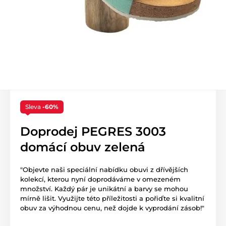
Sleva
-60%
Doprodej PEGRES 3003
domácí obuv zelená
"Objevte naši speciální nabídku obuvi z dřívějších
kolekcí, kterou nyní doprodáváme v omezeném
množství. Každý pár je unikátní a barvy se mohou
mírně lišit. Využijte této příležitosti a pořiďte si kvalitní
obuv za výhodnou cenu, než dojde k vyprodání zásob!"