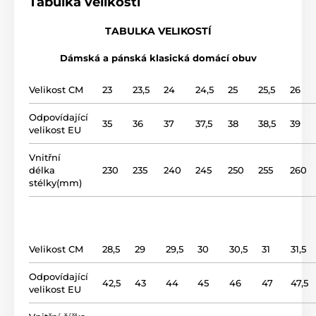
Tabulka velikostí
použití
domácí obuv
TABULKA VELIKOSTÍ
Dámská a pánská klasická domácí obuv
svršek
kůže
Velikost CM
23
23,5
24
24,5
25
25,5
26
podšívka
kůže
Odpovídající
35
36
37
37,5
38
38,5
39
velikost EU
podrážka
Styropor
Vnitřní
název modelu
3003
délka
230
235
240
245
250
255
260
stélky(mm)
Velikost CM
28,5
29
29,5
30
30,5
31
31,5
Odpovídající
42,5
43
44
45
46
47
47,5
velikost EU