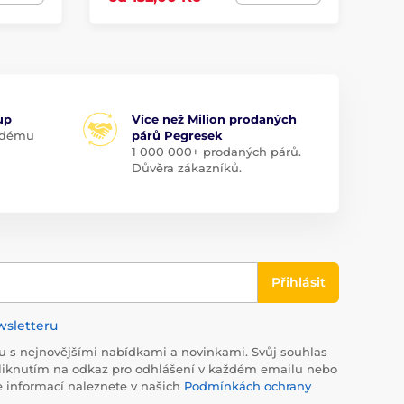
up
Více než Milion prodaných
aždému
párů Pegresek
1 000 000+ prodaných párů.
Důvěra zákazníků.
Přihlásit
wsletteru
 s nejnovějšími nabídkami a novinkami. Svůj souhlas
liknutím na odkaz pro odhlášení v každém emailu nebo
e informací naleznete v našich
Podmínkách ochrany