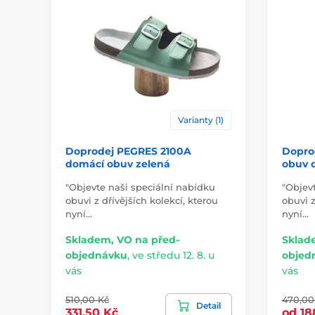
Varianty (1)
Doprodej PEGRES 2100A
Dopro
domácí obuv zelená
obuv 
"Objevte naši speciální nabídku
"Objev
obuvi z dřívějších kolekcí, kterou
obuvi z
nyní…
nyní…
Skladem, VO na před-
Sklad
objednávku
,
ve středu 12. 8. u
objed
vás
vás
510,00 Kč
470,00
Detail
331,50 Kč
od 18