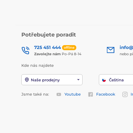
Potřebujete poradit
725 451 444
info@
offline
Zavolejte nám
Po-Pá 8-14
nebo p
Kde nás najdete
Naše prodejny
Čeština
Jsme také na:
Youtube
Facebook
I