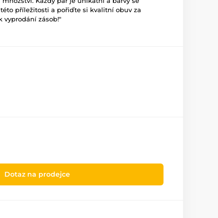
ožství. Každý pár je unikátní a barvy se
éto příležitosti a pořiďte si kvalitní obuv za
 vyprodání zásob!"
Dotaz na prodejce