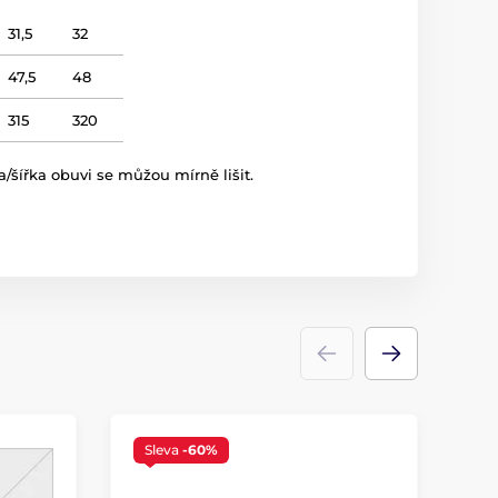
31,5
32
47,5
48
315
320
a/šířka obuvi se můžou mírně lišit.
Sleva
-60%
S