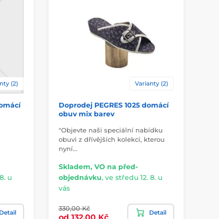
nty (2)
Varianty (2)
omácí
Doprodej PEGRES 1025 domácí
Do
obuv mix barev
ob
"Objevte naši speciální nabídku
"Ob
obuvi z dřívějších kolekcí, kterou
obu
nyní…
ny
Skladem, VO na před-
Sk
8. u
objednávku
,
ve středu 12. 8. u
ob
vás
vá
330,00 Kč
575
Detail
Detail
od 132,00 Kč
37