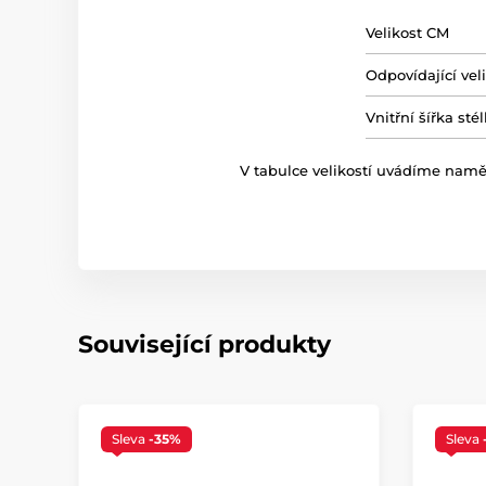
Velikost CM
Odpovídající vel
Vnitřní šířka st
V tabulce velikostí uvádíme naměře
Související produkty
Sleva
-35%
Sleva