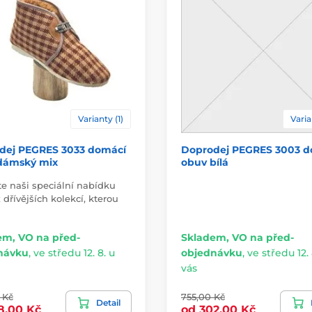
Varianty (1)
Varia
dej PEGRES 3033 domácí
Doprodej PEGRES 3003 d
dámský mix
obuv bílá
te naši speciální nabídku
 dřívějších kolekcí, kterou
em, VO na před-
Skladem, VO na před-
návku
,
ve středu 12. 8. u
objednávku
,
ve středu 12. 
vás
 Kč
755,00 Kč
Detail
8,00 Kč
od 302,00 Kč