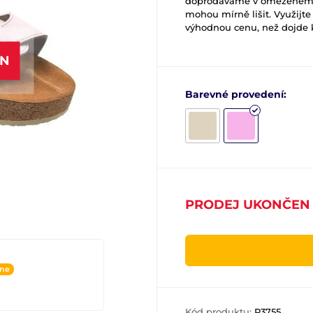
doprodáváme v omezeném mn
mohou mírně lišit. Využijte t
výhodnou cenu, než dojde k
EN
Barevné provedení:
PRODEJ UKONČEN
ine
Kód produktu:
P3755