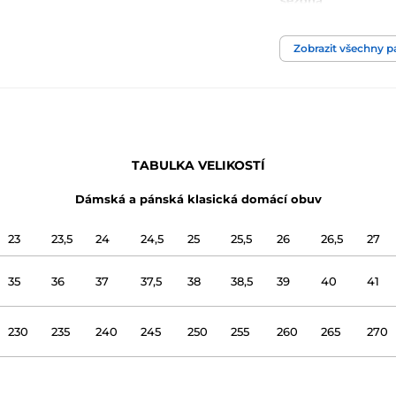
sezóna
šíře chodidla
Zobrazit všechny 
výška nártu
použití
TABULKA VELIKOSTÍ
svršek
Dámská a pánská klasická domácí obuv
podšívka
23
23,5
24
24,5
25
25,5
26
26,5
27
podrážka
35
36
37
37,5
38
38,5
39
40
41
název modelu
230
235
240
245
250
255
260
265
270