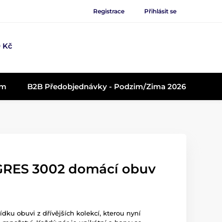
Registrace
Přihlásit se
 Kč
em
B2B Předobjednávky - Podzim/Zima 2026
GRES 3002 domácí obuv
ídku obuvi z dřívějších kolekcí, kterou nyní