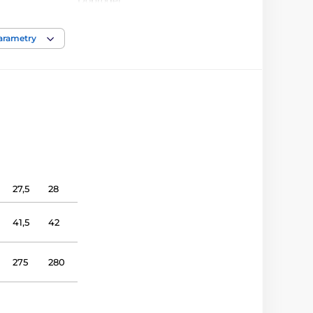
Doprodej
úzká, střední, široká
parametry
nízká, střední, vysoká
domácí obuv
kůže
kůže
27,5
28
Styropor
41,5
42
3002
275
280