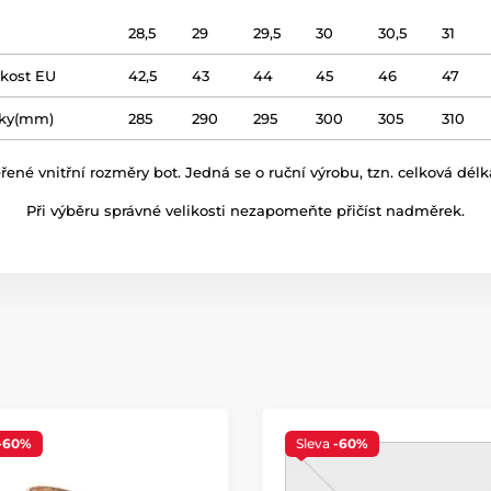
28,5
29
29,5
30
30,5
31
ikost EU
42,5
43
44
45
46
47
élky(mm)
285
290
295
300
305
310
né vnitřní rozměry bot. Jedná se o ruční výrobu, tzn. celková délk
Při výběru správné velikosti nezapomeňte přičíst nadměrek.
-60%
Sleva
-60%