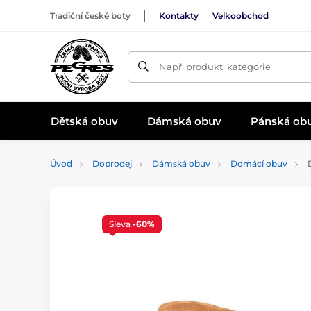
Tradiční české boty
Kontakty
Velkoobchod
Např. produkt, kategorie
Dětská obuv
Dámská obuv
Pánská ob
Úvod
Doprodej
Dámská obuv
Domácí obuv
D
Sleva
-60%