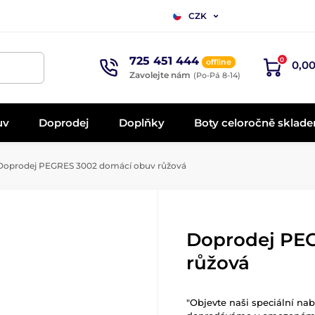
CZK
725 451 444
0
offline
0,00
Zavolejte nám
(Po-Pá 8-14)
uv
Doprodej
Doplňky
Boty celoročně sklad
oprodej PEGRES 3002 domácí obuv růžová
Doprodej PE
růžová
"Objevte naši speciální nab