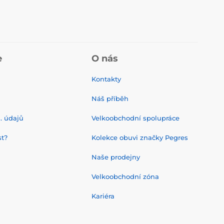
e
O nás
Kontakty
Náš příběh
. údajů
Velkoobchodní spolupráce
st?
Kolekce obuvi značky Pegres
Naše prodejny
Velkoobchodní zóna
Kariéra