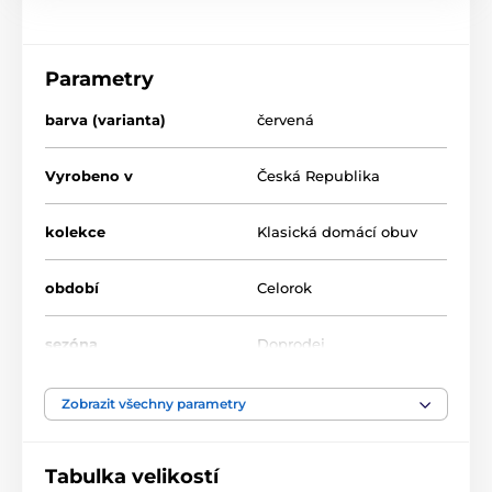
Parametry
barva (varianta)
červená
Vyrobeno v
Česká Republika
kolekce
Klasická domácí obuv
období
Celorok
sezóna
Doprodej
šíře chodidla
úzká, střední, široká
Zobrazit všechny parametry
výška nártu
nízká, střední, vysoká
Tabulka velikostí