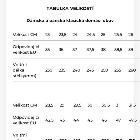
použití
domácí obuv
TABULKA VELIKOSTÍ
Dámská a pánská klasická domácí obuv
svršek
kůže
Velikost CM
23
23,5
24
24,5
25
25,5
26
podšívka
kůže
Odpovídající
35
36
37
37,5
38
38,5
39
velikost EU
podrážka
Styropor
Vnitřní
název modelu
2101B
délka
230
235
240
245
250
255
260
stélky(mm)
Velikost CM
28,5
29
29,5
30
30,5
31
31,5
Odpovídající
42,5
43
44
45
46
47
47,5
velikost EU
Vnitřní