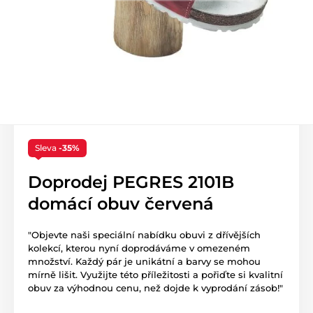
Sleva
-35%
Doprodej PEGRES 2101B
domácí obuv červená
"Objevte naši speciální nabídku obuvi z dřívějších
kolekcí, kterou nyní doprodáváme v omezeném
množství. Každý pár je unikátní a barvy se mohou
mírně lišit. Využijte této příležitosti a pořiďte si kvalitní
obuv za výhodnou cenu, než dojde k vyprodání zásob!"