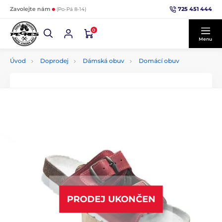
725 451 444
Zavolejte nám
(Po-Pá 8-14)
0
Menu
Úvod
Doprodej
Dámská obuv
Domácí obuv
PRODEJ UKONČEN