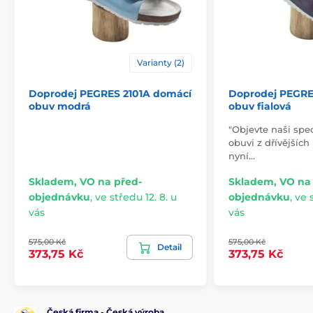
Varianty (2)
Doprodej PEGRES 2101A domácí
Doprodej PEGRE
obuv modrá
obuv fialová
"Objevte naši spe
obuvi z dřívějších
nyní…
Skladem, VO na před-
Skladem, VO na
objednávku
,
ve středu 12. 8. u
objednávku
,
ve s
vás
vás
575,00 Kč
575,00 Kč
Detail
373,75 Kč
373,75 Kč
Česká firma - Česká výroba