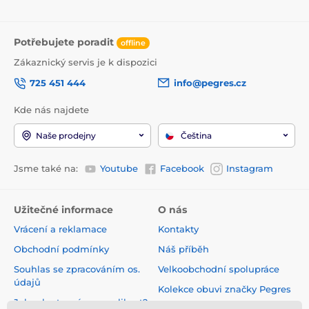
Potřebujete poradit
offline
Zákaznický servis je k dispozici
725 451 444
info@pegres.cz
Kde nás najdete
Naše prodejny
Čeština
Jsme také na:
Youtube
Facebook
Instagram
Užitečné informace
O nás
Vrácení a reklamace
Kontakty
Obchodní podmínky
Náš příběh
Souhlas se zpracováním os.
Velkoobchodní spolupráce
údajů
Kolekce obuvi značky Pegres
Jak vybrat správnou velikost?