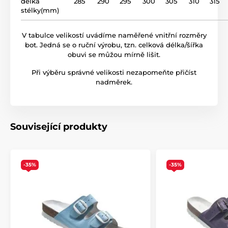
délka
285
290
295
300
305
310
315
stélky(mm)
V tabulce velikostí uvádíme naměřené vnitřní rozměry
bot. Jedná se o ruční výrobu, tzn. celková délka/šířka
obuvi se můžou mírně lišit.
Při výběru správné velikosti nezapomeňte přičíst
nadměrek.
Související produkty
-35%
-35%